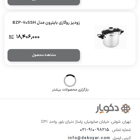
زودپز روگازی بایترون مدل BZP-70SSH
۱۸,۴۰۶,۰۰۰
مشاهده محصول
کتری برقی بایترون مدل BKB-20
۴,۷۲۵,۰۰۰
6
۴,۴۵۴,۰۰۰
مشاهده محصول
گوشت کوب برقی بایترون مدل BST-