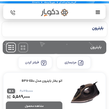
بایترون
بایترون
مرتبسازی
فیلتر کردن
اتو بخار بایترون مدل BPV-E50
۶,۰۷۵,۰۰۰
8
۵,۵۸۹,۰۰۰
مشاهده محصول