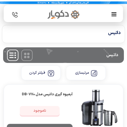
داتیس
داتیس
مرتبسازی
فیلتر کردن
آبمیوه گیری داتیس مدل DB-770
ناموجود