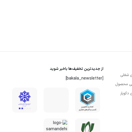
از جدیدترین تخفیف‌ها باخبر شوید
 شغلی
[bakala_newsletter]
سی محصول
دکویار