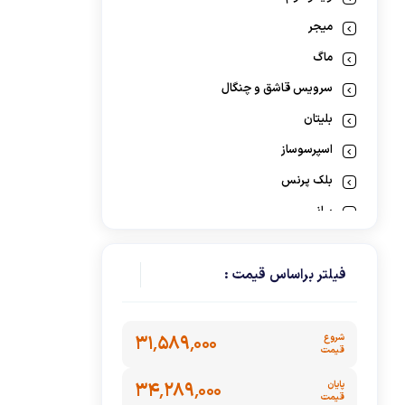
گوشت کوب برقی
میجر
لوازم پخت و پز
ماگ
سرویس قاشق و چنگال
بلیتان
اسپرسوساز
بلک پرنس
سانی
آ اس تولز
ملانژ
فیلتر براساس قیمت :
سی اند اس
ابزار آشپزی
شروع
۳۱٬۵۸۹٬۰۰۰
قیمت
نئوم
پایان
۳۴٬۲۸۹٬۰۰۰
کی مولر
قیمت