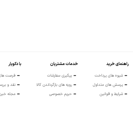
راهنمای خرید
خدمات مشتریان
با دکویار
شیوه های پرداخت
پیگیری سفارشات
فرصت های
پرسش های متداول
رویه های بازگرداندن کالا
نقد و برر
شرایط و قوانین
حریم خصوصی
مجله خبری 