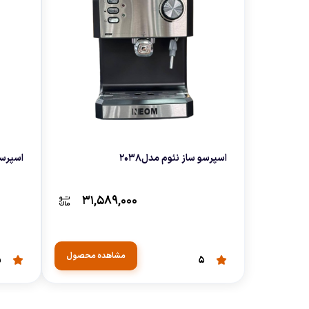
چای ساز
وافل ساز
کتری برقی
ترازو آشپزخا
هات داگ پز
اسپرسو ساز نئوم مدل2038
اسپرسو 
۳۱,۵۸۹,۰۰۰
مشاهده محصول
5
5