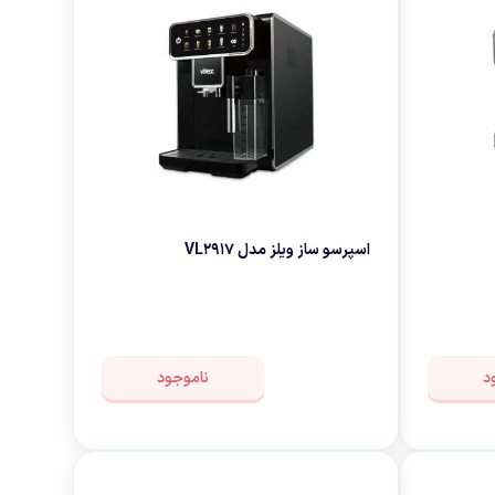
اسپرسو ساز ویلز مدل VL2917
د
ناموجود