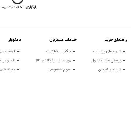
 ساز ویلز مدل VL4038
توستر ویلز مدل VL3010
ناموجود
ناموجو