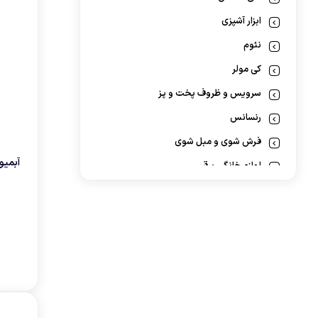
گوشت کوب برقی
ابزار آشپزی
لوازم پخت و پز
نئوم
کی مولر
سرویس و ظروف پخت و پز
رنسانس
فرش شوی و مبل شوی
آبمیو‌ه
لوازم خانگي برقي
دریل
گجت
KTS
پیچ گوشتی شارژی
پاوربانک
هنریچ