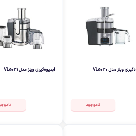
چای ساز
وافل ساز
کتری برقی
ترازو آشپزخا
هات داگ پز
‌گیری ویلز مدل VL5030
آبمیو‌ه‌گیری ویلز مدل VL5031
ناموجود
ناموجو