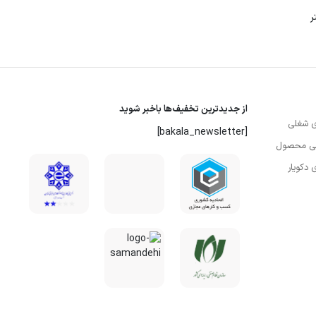
جاروبرقی ویلز مدل 3600W
د
ناموجود