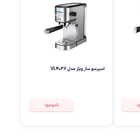
اسپرسو ساز ویلز مدل VL4036
د
ناموجود