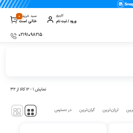
0
کاربری
سبد خرید
خالی است
ورود / ثبت نام
۰۲۱۹۱۰۹۸۲۱۵
سماور
گیری
ظروف پخت و پز
ی
ظروف سرو و پذیرایی
ظروف نگهداری
نمایش
1
-
12
کالا از
32
کتری و قوری
کلمن و فلاسک
رین
ارزان‌ترین
گران‌ترین
در دسترس
ی و مصرفی نوشیدنی‌ساز