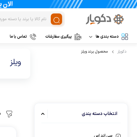
دسته بندی ها
پیگیری سفارشات
تماس با ما
دکویار
محصول برند
ویلز
لوازم برقی آشپزخانه
غذاساز و خردکن
ویلز
مخلوط کن
نظافت و شستشو
خردکن
آرایشی و بهداشتی
آسیاب
تهویه، سرمایش و گرمایش
رنده برقی
م
انتخاب دسته‌ بندی
برند های خارجی
میوه خشک کن
همزن
برند های ایرانی
سی اند اس