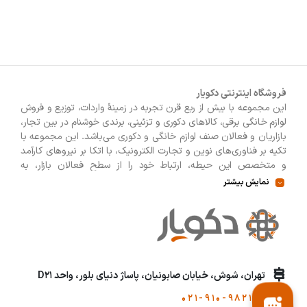
ماشین اصلاح سر
ماشین اصلاح صورت
مسواک برقی
آشپزخانه
آسیاب
توستر
جاروشارژی
اسپرسو
چای ساز
سینک ظرفشویی
گوشتکوب
مایکروویو
مخلوط کن
بستنی ساز
ترازو آشپزخانه