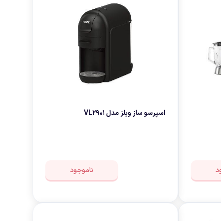
نه
اسپرسو ساز ویلز مدل VL2901
د
ناموجود