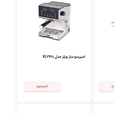
اسپرسو ساز ویلز مدل VL2920
د
ناموجود