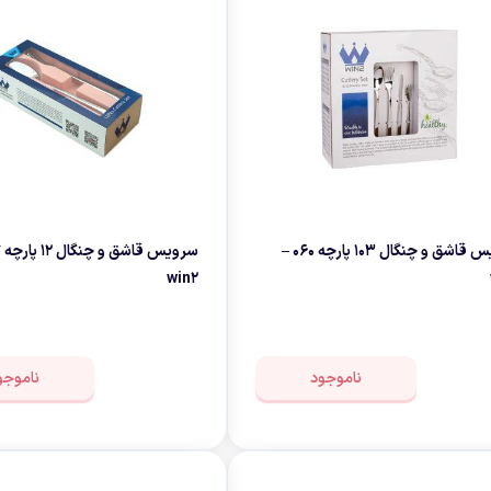
چای ساز
وافل ساز
کتری برقی
ترازو آشپزخا
هات داگ پز
سرویس قاشق و چنگال 103 پارچه 060 –
win2
ناموجود
ناموجو