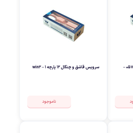
سرویس قاشق و چنگال 12 پارچه 057 –
سرویس قاشق و چنگال 12 پارچه ۱ – win2
د
ناموجود