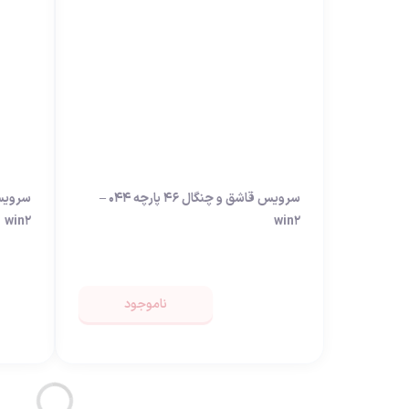
سرویس قاشق و چنگال 46 پارچه 044 –
win2
win2
ناموجود