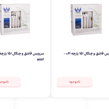
سرویس قاشق و چنگال 151 پارچه 061 –
win2
ناموجود
ناموجو