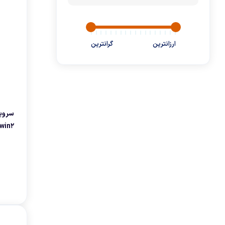
دریل
گجت
ارزانترین
گرانترین
KTS
پیچ گوشتی شارژی
پاوربانک
هنریچ
جعبه ابزار
win2
تونیش
هولدر موبایل
جی اچ کی
تراول ماگ
وینتوهوم
میجر