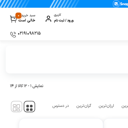
0
کاربری
سبد خرید
خالی است
ورود / ثبت نام
۰۲۱۹۱۰۹۸۲۱۵
سماور
گیری
ظروف پخت و پز
ی
ظروف سرو و پذیرایی
ظروف نگهداری
نمایش
1
-
12
کالا از
14
کتری و قوری
کلمن و فلاسک
رین
ارزان‌ترین
گران‌ترین
در دسترس
ی و مصرفی نوشیدنی‌ساز