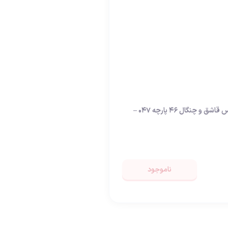
سرویس قاشق و چنگال 46 پارچه 047 –
ناموجود