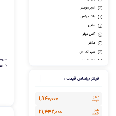
گوشت کوب برقی
اسپرسوساز
لوازم پخت و پز
بلک پرنس
سانی
آ اس تولز
ملانژ
سی اند اس
ابزار آشپزی
win2
نئوم
کی مولر
فیلتر براساس قیمت :
سرویس و ظروف پخت و پز
رنسانس
شروع
۱٬۹۴۰٬۰۰۰
قیمت
فرش شوی و مبل شوی
پایان
۲۱٬۴۴۲٬۰۰۰
لوازم خانگي برقي
قیمت