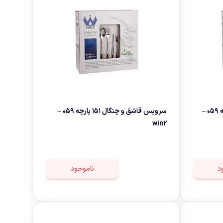
سرویس قاشق و چنگال 146 پارچه 059 –
سرویس قاشق و چنگال 151 پارچه 059 –
win2
د
ناموجود