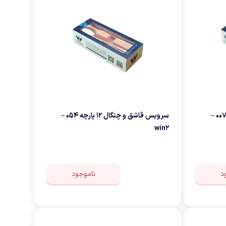
نه
سرویس قاشق و چنگال 12 پارچه 007 –
سرویس قاشق و چنگال 12 پارچه 054 –
win2
د
ناموجود