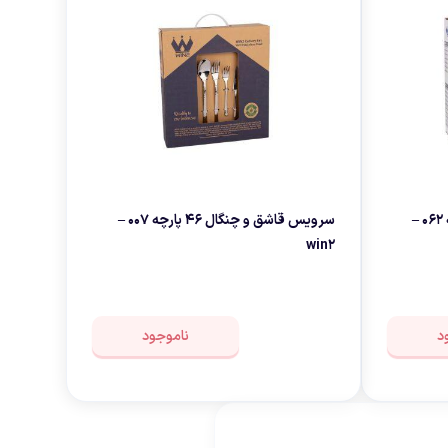
سرویس قاشق و چنگال 151 پارچه 062 –
سرویس قاشق و چنگال 46 پارچه 007 –
win2
د
ناموجود