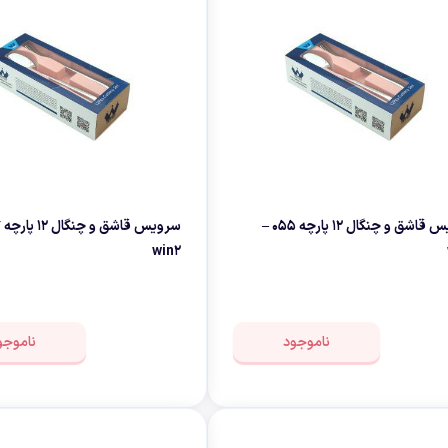
سرویس قاشق و چنگال 12 پارچه 055 –
win2
ناموجود
ناموجو