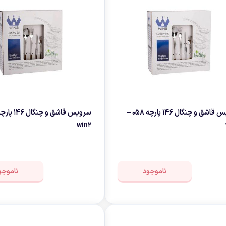
سرویس قاشق و چنگال 146 پارچه 058 –
win2
ناموجود
ناموجو