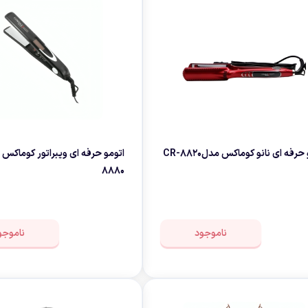
حرفه ای نانو کوماکس مدلCR-8820
8880
ناموجود
ناموجو