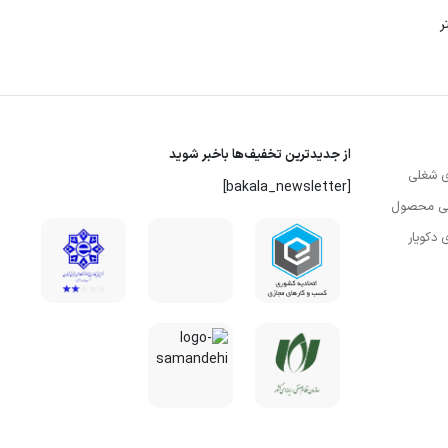
ی کوماکس مدل
سشوار W2400 فوق حرفه ای کوماکس مدل
CR-7780
د
ناموجود