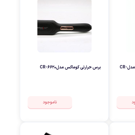
اتومو حرفه ای ویبراتور کوماکس مدلCR-
برس حرارتی کوماکس مدلCR-6620
د
ناموجود