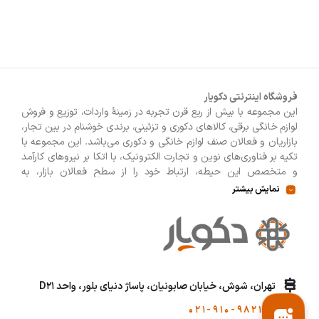
ماشین اصلاح سر
ماشین اصلاح صورت
مسواک برقی
آشپزخانه
آسیاب
توستر
جاروشارژی
7760
چای ساز
سینک ظرفشویی
گوشتکوب
مایکروویو
مخلوط کن
بستنی ساز
ترازو آشپزخانه