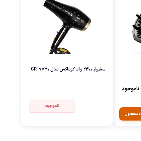
سشوار 2300 وات کوماکس مدل CR-7730
ناموجود
ناموجود
ه محصول