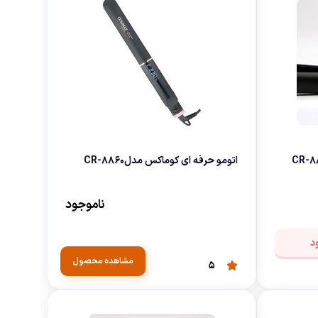
اتومو حرفه ای کوماکس مدلCR-8860
ناموجود
د
مشاهده محصول
5