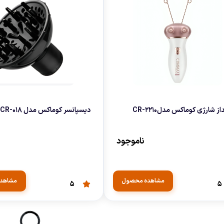
از شارژی کوماکس مدلCR-2210
دیسپانسر کوماکس مدل CR-018
ناموجود
مشاهده محصول
مشاهد
5
5