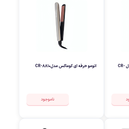
نه
اتو و حالت دهنده ی کوماکس مدل CR-
اتومو حرفه ای کوماکس مدلCR-8810
د
ناموجود