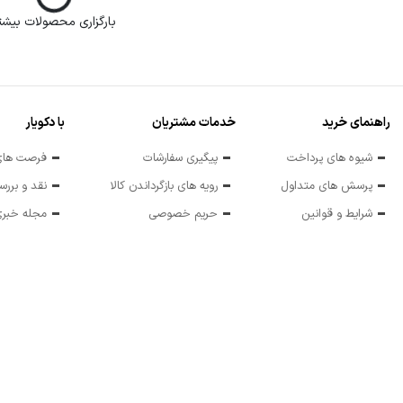
سشوار W2400 فوق حرفه ای کوماکس مدل
سشوار W2400 فوق حرفه ا
CR-7770
CR-
ناموجود
ناموجو