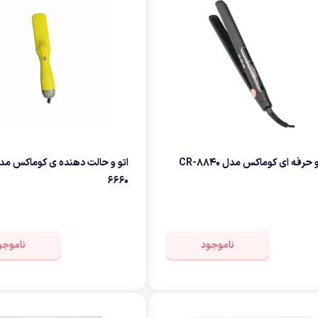
چای ساز
وافل ساز
کتری برقی
ترازو آشپزخا
هات داگ پز
 حرفه ای کوماکس مدل CR-8840
6660
ناموجود
ناموجو