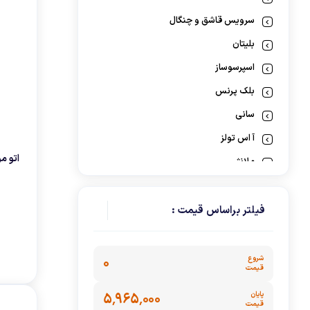
گوشت کوب برقی
سرویس قاشق و چنگال
لوازم پخت و پز
بلیتان
اسپرسوساز
بلک پرنس
سانی
آ اس تولز
اتو مو
ملانژ
سی اند اس
ابزار آشپزی
فیلتر براساس قیمت :
نئوم
کی مولر
شروع
۰
قیمت
سرویس و ظروف پخت و پز
پایان
۵٬۹۶۵٬۰۰۰
رنسانس
قیمت