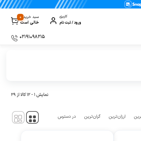
0
کاربری
سبد خرید
خالی است
ورود / ثبت نام
۰۲۱۹۱۰۹۸۲۱۵
سماور
گیری
ظروف پخت و پز
ی
ظروف سرو و پذیرایی
ظروف نگهداری
نمایش
1
-
12
کالا از
29
کتری و قوری
کلمن و فلاسک
رین
ارزان‌ترین
گران‌ترین
در دسترس
ی و مصرفی نوشیدنی‌ساز