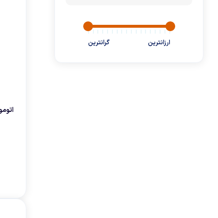
فرش شوی و مبل شوی
لوازم خانگي برقي
ارزانترین
گرانترین
دریل
گجت
KTS
پیچ گوشتی شارژی
اتومو 
پاوربانک
هنریچ
جعبه ابزار
تونیش
هولدر موبایل
جی اچ کی
تراول ماگ