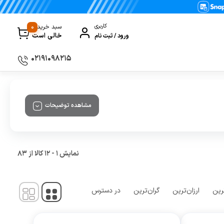
0
کاربری
سبد خرید
خالی است
ورود / ثبت نام
۰۲۱۹۱۰۹۸۲۱۵
سماور
مشاهده توضیحات
گیری
ظروف پخت و پز
ی
ظروف سرو و پذیرایی
ظروف نگهداری
نمایش
1
-
12
کالا از
83
کتری و قوری
کلمن و فلاسک
رین
ارزان‌ترین
گران‌ترین
در دسترس
ی و مصرفی نوشیدنی‌ساز