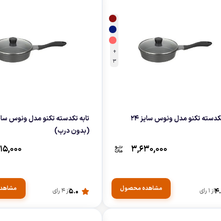
چای ساز
وافل ساز
کتری برقی
ترازو آشپزخا
هات داگ پز
+
3
تکدسته تکنو مدل ونوس سایز 24
(بدون درب)
۱۵,۰۰۰
۳,۶۳۰,۰۰۰
مشاهده محصول
مشاهد
4.
از 1 رای
5.0
از 4 رای