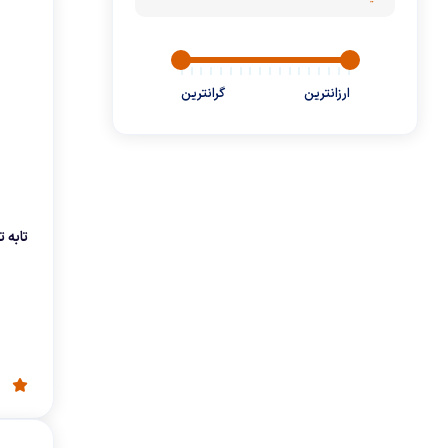
فرش شوی و مبل شوی
لوازم خانگي برقي
ارزانترین
گرانترین
دریل
گجت
KTS
پیچ گوشتی شارژی
پاوربانک
تابه ت
هنریچ
جعبه ابزار
تونیش
هولدر موبایل
جی اچ کی
تراول ماگ