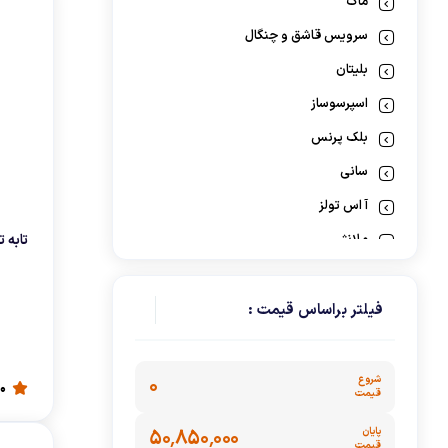
ماگ
گوشت کوب برقی
سرویس قاشق و چنگال
لوازم پخت و پز
بلیتان
اسپرسوساز
بلک پرنس
سانی
آ اس تولز
ملانژ
تابه 
سی اند اس
ابزار آشپزی
فیلتر براساس قیمت :
نئوم
کی مولر
شروع
۰
0
قیمت
سرویس و ظروف پخت و پز
پایان
۵۰٬۸۵۰٬۰۰۰
رنسانس
قیمت