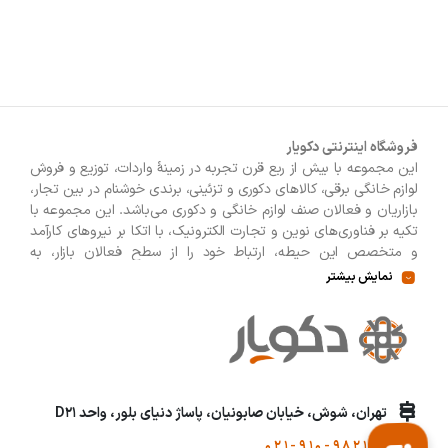
ماشین اصلاح سر
ماشین اصلاح صورت
مسواک برقی
آشپزخانه
فروشگاه اینترنتی دکویار
آسیاب
این مجموعه با بيش از ربع قرن تجربه در زمينۀ واردات، توزيع و فروش
توستر
لوازم خانگی برقی، کالاهای دکوری و تزئینی، برندی خوشنام در بين تجار،
بازاريان و فعالان صنف لوازم خانگی و دکوری می‌باشد. این مجموعه با
جاروشارژی
تكيه بر فناوری‌های نوين و تجارت الكترونيک، با اتکا بر نيروهای كارآمد
چای ساز
و متخصص اين حيطه، ارتباط خود را از سطح فعالان بازار، به
مصرف‌كنندگان نهايی گسترش داده تا هم با قيمتی مناسبتر و منصفانه‌تر
نمایش بیشتر
سینک ظرفشویی
و هم با خدماتی گسترده‌تر و كيفی‌تر در خدمت هموطنان عزیز در
اقصی نقاط ميهنمان باشد. لازم به ذکر است در «
فروشگاه
دکویار
»
گوشتکوب
فروش حضوری صورت نمی‌گیرد و تحویل حضوری کالا از انبار تنها در
مایکروویو
صورت ثبت سفارش قبلی از طریق سایت و انتخاب زمان، امکان پذیر
می‌باشد.
مخلوط کن
تهران، شوش، خیابان صابونیان، پاساژ دنیای بلور، واحد D21
بستنی ساز
تلفن :
021-910-98215