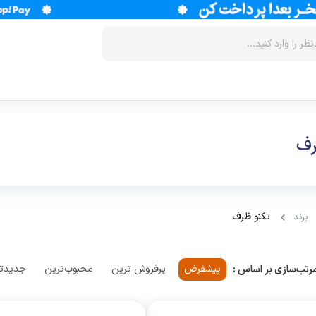
زودپز
سرخ کن
آب سردکن
رف
آرام پز
فر
آب مرکبات 
آون توستر
گریل
آبمیوه گیر
مولتی کوکر
ماکروویو
قهوه جوش
تکنو ظرف
برند
اجاق گاز
وافل ساز
قهوه ساز
پلوپز
آسیاب قهوه
نوشیدنی ساز
پیشفرض
پرفروش ترین
محبوب‌ترین
جدیدت
رتب‌سازی بر اساس :
تستر نان
لوازم جانب
اسپرسو ساز
زودپز
آشپزخانه