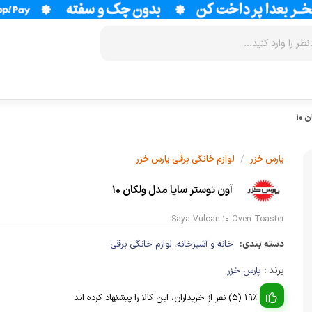
۱۰
زودپز
سرخ کن
آب سردکن
آرام پز
فر
آب مرکبات 
/
پارس خزر
لوازم خانگی برقی پارس خزر
آون توستر
گریل
آبمیوه گیر
آون توستر سایا مدل ولکان ۱۰
مولتی کوکر
ماکروویو
قهوه جوش
Saya Vulcan-10 Oven Toaster
اجاق گاز
وافل ساز
قهوه ساز
دسته بندی:
خانه و آشپزخانه
لوازم خانگی برقی
،
پلوپز
آسیاب قهوه
نوشیدنی ساز
برند :
پارس خزر
تستر نان
لوازم جانب
اسپرسو ساز
19% (5) نفر از خریداران، این کالا را پیشنهاد کرده اند
زودپز
آشپزخانه