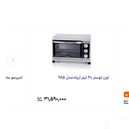
آون توستر 30 ليتر آریته مدل 985
اسپرسو ساز دلونگ
۳۱,۵۹۰,۰۰۰