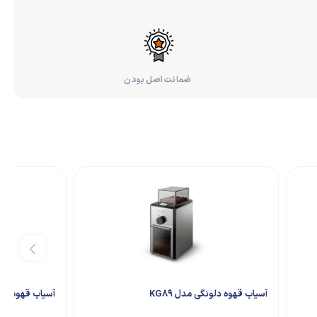
ضمانت اصل بودن
آسیاب قهوه دلونگی مدل KG89
آسیاب قهوه نوا مدل G