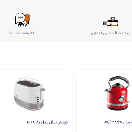
پرداخت اقساطی و اعتباری
۲۴ ساعت ضمانت
28 آریته
توستر میگل مدل GTO 80