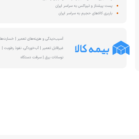
چای ساز
پست پیشتاز و تیپاکس به سراسر ایران
وافل ساز
کتری برقی
ترازو آشپزخا
باربری کالاهای حجیم به سراسر ایران
هات داگ پز
آسیب‌دیدگی و هزینه‌های تعمیر | خسارت‌ها
غیرقابل تعمیر | آب‌خوردگی، نفوذ رطوبت |
نوسانات برق | سرقت دستگاه