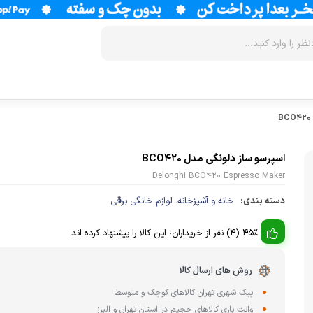
زودپز
سرخ کن
آب سردکن
آرام پز
فر
آب مرکبات 
اسپرسو ساز دلونگی مدل BCO420
آون توستر
گریل
آبمیوه گیر
Delonghi BCO420 Espresso Maker
دسته بندی:
خانه و آشپزخانه
لوازم خانگی برقی
،
مولتی کوکر
ماکروویو
قهوه جوش
اجاق گاز
وافل ساز
قهوه ساز
45% (4) نفر از خریداران، این کالا را پیشنهاد کرده اند
پلوپز
آسیاب قهوه
نوشیدنی ساز
روش های ارسال کالا
تستر نان
لوازم جانب
اسپرسو ساز
پیک شهری تهران کالاهای کوچک و متوسط
زودپز
وانت باری کالاهای حجیم در استان تهران و البرز
آشپزخانه