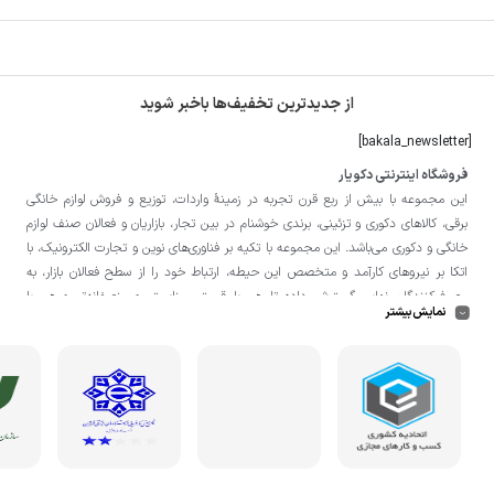
از جدیدترین تخفیف‌ها باخبر شوید
[bakala_newsletter]
فروشگاه اینترنتی دکویار
این مجموعه با بيش از ربع قرن تجربه در زمينۀ واردات، توزيع و فروش لوازم خانگی
برقی، کالاهای دکوری و تزئینی، برندی خوشنام در بين تجار، بازاريان و فعالان صنف لوازم
خانگی و دکوری می‌باشد. این مجموعه با تكيه بر فناوری‌های نوين و تجارت الكترونيک، با
اتکا بر نيروهای كارآمد و متخصص اين حيطه، ارتباط خود را از سطح فعالان بازار، به
مصرف‌كنندگان نهايی گسترش داده تا هم با قيمتی مناسبتر و منصفانه‌تر و هم با
نمایش بیشتر
خدماتی گسترده‌تر و كيفی‌تر در خدمت هموطنان عزیز در اقصی نقاط ميهنمان باشد.
لازم به ذکر است در «
فروشگاه
دکویار
» فروش حضوری صورت نمی‌گیرد و تحویل حضوری
کالا از انبار تنها در صورت ثبت سفارش قبلی از طریق سایت و انتخاب زمان، امکان پذیر
می‌باشد.