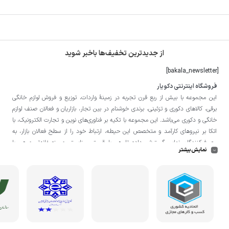
از جدیدترین تخفیف‌ها باخبر شوید
[bakala_newsletter]
فروشگاه اینترنتی دکویار
این مجموعه با بيش از ربع قرن تجربه در زمينۀ واردات، توزيع و فروش لوازم خانگی
برقی، کالاهای دکوری و تزئینی، برندی خوشنام در بين تجار، بازاريان و فعالان صنف لوازم
خانگی و دکوری می‌باشد. این مجموعه با تكيه بر فناوری‌های نوين و تجارت الكترونيک، با
اتکا بر نيروهای كارآمد و متخصص اين حيطه، ارتباط خود را از سطح فعالان بازار، به
مصرف‌كنندگان نهايی گسترش داده تا هم با قيمتی مناسبتر و منصفانه‌تر و هم با
نمایش بیشتر
خدماتی گسترده‌تر و كيفی‌تر در خدمت هموطنان عزیز در اقصی نقاط ميهنمان باشد.
لازم به ذکر است در «
فروشگاه
دکویار
» فروش حضوری صورت نمی‌گیرد و تحویل حضوری
کالا از انبار تنها در صورت ثبت سفارش قبلی از طریق سایت و انتخاب زمان، امکان پذیر
می‌باشد.