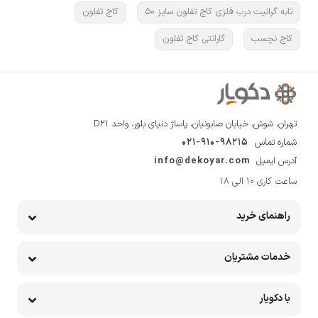
تابه گرانیت درب فلزی کاج تفلون سایز 50
کاج تفلون
کاج نچسب
گارانتی کاج تفلون
تهران، شوش، خیابان صابونیان، پاساژ دنیای بلور، واحد D21
شماره تماس
021-910-98215
آدرس ایمیل
info@dekoyar.com
ساعت کاری 10 الی 18
راهنمای خرید
خدمات مشتریان
با دکویار