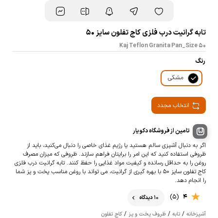
تابه گرانیت درب فلزی کاج تفلون سایز 50
Kaj Teflon Granita Pan_Size 50
رنگ
مشکی
انتخاب مجدد
تامین از فروشگاه دکویار
اگر به‌ دنبال آشپزی سالم هستید یا رژیم غذای خاصی را دنبال می‌کنید، باید از
ظروفی استفاده کنید که این امر را برایتان فراهم سازند. ظروفی که میزان مصرف
روغن را به حداقل رسانده و کیفیت مواد غذایی را حفظ کنند. تابه گرانیت درب فلزی
کاج تفلون سایز 50 با بهره گیری از گرانیت، می تواند با روغن مناسب پخت و پز شما
را انجام دهد.
(5)
4
10 دیدگاه
/
/
/
آشپزخانه
تابه
ظروف پخت و پز
کاج تفلون