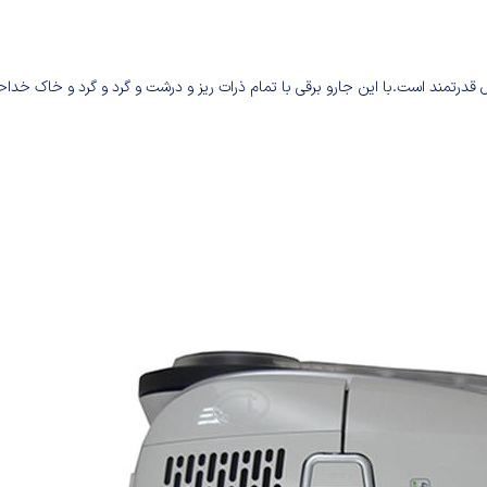
NVC-9 با دارا بودن توان 2200 وات یک محصول قدرتمند است.با این جارو برقی با تمام ذرات ریز و درشت و گرد و گرد و خاک خ