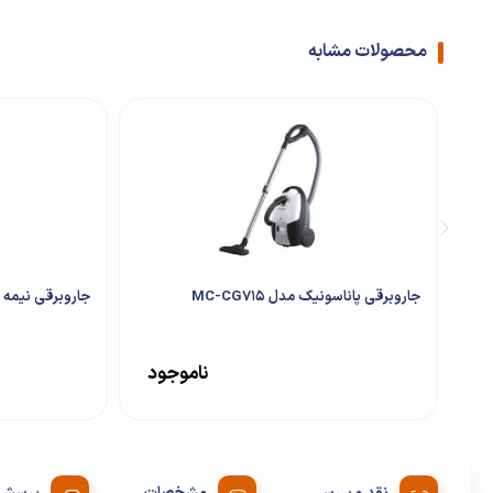
محصولات مشابه
جاروبرقی پاناسونیک مدل MC-CG715
جاروبرقی نیمه صنع
ناموجود