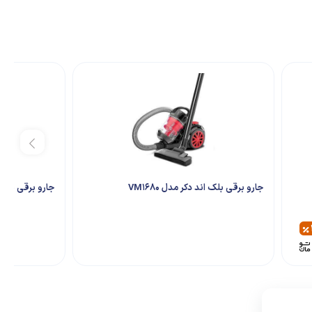
جارو برقی بلک اند دکر مدل VM1680
جارو برقی بیسل مدلdge k4088