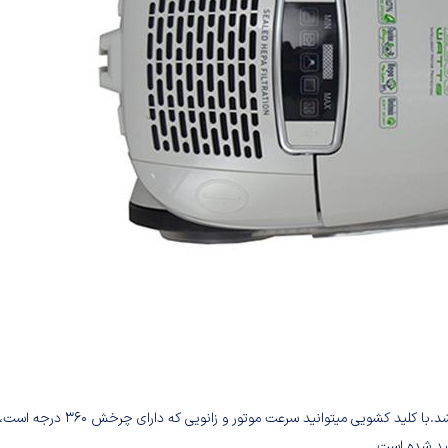
جاروبرقی نانیوا مدل NVC-9400 مجهز به فیلتر جهت تمیزی محیط میباشد.با کلید کشویی میتوانید سرعت موتور و زانویی که دارای 
لید شده است.