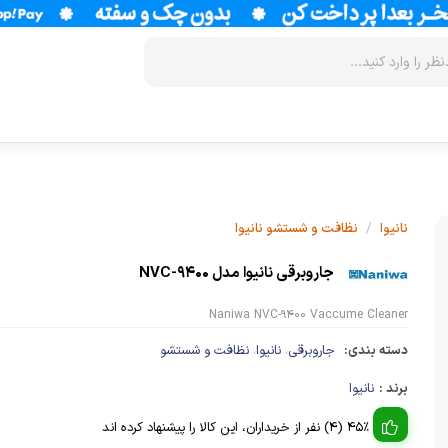
زودپز
سرخ کن
آب سردکن
آرام پز
فر
آب مرکبات 
/
نانیوا
نظافت و شستشو نانیوا
آون توستر
گریل
آبمیوه گیر
جاروبرقی نانیوا مدل NVC-9400
مولتی کوکر
ماکروویو
قهوه جوش
Naniwa NVC-9400 Vaccume Cleaner
اجاق گاز
وافل ساز
قهوه ساز
دسته بندی:
جاروبرقی
نانیوا
نظافت و شستشو
،
،
پلوپز
آسیاب قهوه
نوشیدنی ساز
برند :
نانیوا
تستر نان
لوازم جانب
اسپرسو ساز
45% (4) نفر از خریداران، این کالا را پیشنهاد کرده اند
زودپز
آشپزخانه