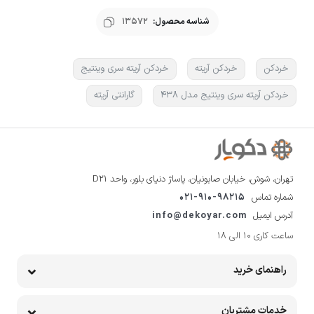
شناسه محصول:
13572
خردکن
خردکن آریته
خردکن آریته سری وینتیج
خردکن آریته سری وینتیج مدل 438
گارانتی آریته
تهران، شوش، خیابان صابونیان، پاساژ دنیای بلور، واحد D21
شماره تماس
021-910-98215
آدرس ایمیل
info@dekoyar.com
ساعت کاری 10 الی 18
راهنمای خرید
خدمات مشتریان