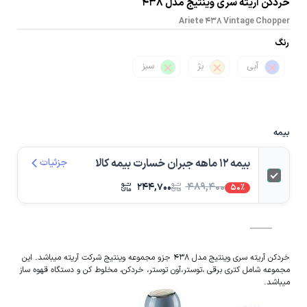
خردکن آریته سری وینتیج مدل 438
Ariete 438 Vintage Chopper
رنگ
آبی
بژ
سبز
بیمه
بیمه 12 ماهه جبران خسارت بیمه کالا
جزئیات
۲۴۴,۷۰۰
۴۸۹,۴۰۰
50%
خردکن آریته سری وینتیج مدل 438 جزو مجموعه وینتیج شرکت آریته میباشد. این
مجموعه شامل کتری برقی ،توستر،آون توستر، خردکن، مخلوط کن و دستگاه قهوه ساز
میباشد.