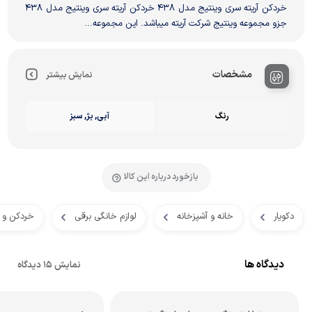
خردکن آریته سری وینتیج مدل 438 خردکن آریته سری وینتیج مدل 438
جزو مجموعه وینتیج شرکت آریته میباشد. این مجموعه...
مشخصات
نمایش بیشتر
رنگ
آبی, بژ, سبز
بازخورد درباره این کالا
دکویار
خانه و آشپزخانه
لوازم خانگی برقی
خردکن و غ
دیدگاه ها
نمایش 15 دیدگاه