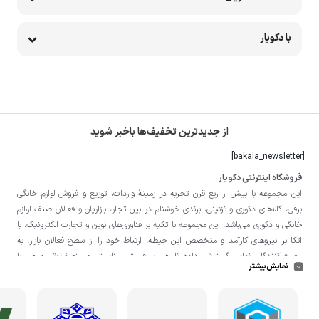
با دکویار
از جدیدترین تخفیف‌ها باخبر شوید
[bakala_newsletter]
فروشگاه اینترنتی دکویار
این مجموعه با بيش از ربع قرن تجربه در زمينۀ واردات، توزيع و فروش لوازم خانگی
برقی، کالاهای دکوری و تزئینی، برندی خوشنام در بين تجار، بازاريان و فعالان صنف لوازم
خانگی و دکوری می‌باشد. این مجموعه با تكيه بر فناوری‌های نوين و تجارت الكترونيک، با
اتکا بر نيروهای كارآمد و متخصص اين حيطه، ارتباط خود را از سطح فعالان بازار، به
مصرف‌كنندگان نهايی گسترش داده تا هم با قيمتی مناسبتر و منصفانه‌تر و هم با
نمایش بیشتر
خدماتی گسترده‌تر و كيفی‌تر در خدمت هموطنان عزیز در اقصی نقاط ميهنمان باشد.
لازم به ذکر است در «
فروشگاه
دکویار
» فروش حضوری صورت نمی‌گیرد و تحویل حضوری
کالا از انبار تنها در صورت ثبت سفارش قبلی از طریق سایت و انتخاب زمان، امکان پذیر