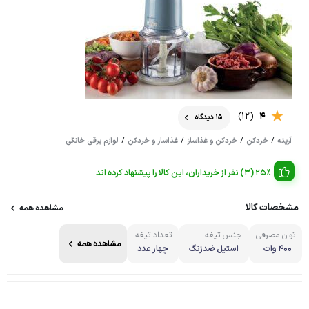
(12)
4
15 دیدگاه
/
/
/
/
آریته
خردکن
خردکن و غذاساز
غذاساز و خردکن
لوازم برقی خانگی
25% (3) نفر از خریداران، این کالا را پیشنهاد کرده اند
مشخصات کالا
مشاهده همه
توان مصرفی
جنس تیغه
تعداد تیغه
مشاهده همه
400 وات
استیل ضدزنگ
چهار عدد