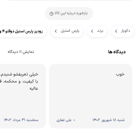
بازخورد درباره این کالا
دکویار
برند
پارس استیل
زودپز پارس استیل دوقلو 4 و 6 لیتری مدل شف با درب پیرکس
دیدگاه ها
نمایش 11 دیدگاه
خوب
خیلی تعریفشو شنیدم.
با کیفیت و محکمه، ق
عالیه
شنبه 18 شهریور 1402
علی غفاری
سه‌شنبه 31 مرداد 1402