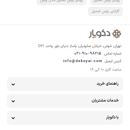
زودپز پارس استیل
زودپز پارس استیل مدل پارس
گارانتی پارس استیل
تهران، شوش، خیابان صابونیان، پاساژ دنیای بلور، واحد D21
شماره تماس
021-910-98215
آدرس ایمیل
info@dekoyar.com
ساعت کاری 10 الی 18
راهنمای خرید
خدمات مشتریان
با دکویار