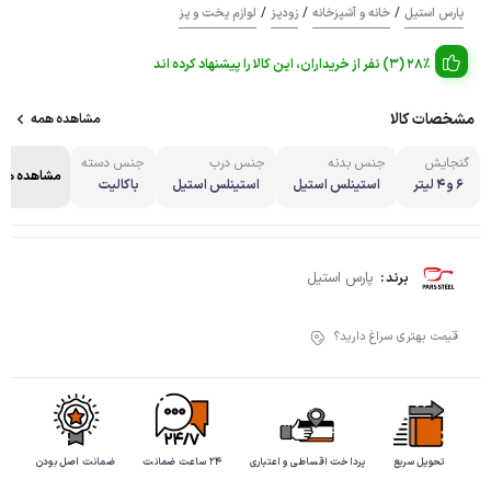
/
/
/
پارس استیل
خانه و آشپزخانه
زودپز
لوازم پخت و پز
28% (3) نفر از خریداران، این کالا را پیشنهاد کرده اند
مشخصات کالا
مشاهده همه
گنجایش
جنس بدنه
جنس درب
جنس دسته
مشاهده هم
6 و 4 لیتر
استینلس استیل
استینلس استیل
باکالیت
پارس استیل
برند :
قیمت بهتری سراغ دارید؟
تحویل سریع
پرداخت اقساطی و اعتباری
۲۴ ساعت ضمانت
ضمانت اصل بودن