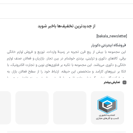
از جدیدترین تخفیف‌ها باخبر شوید
[bakala_newsletter]
فروشگاه اینترنتی دکویار
این مجموعه با بيش از ربع قرن تجربه در زمينۀ واردات، توزيع و فروش لوازم خانگی
برقی، کالاهای دکوری و تزئینی، برندی خوشنام در بين تجار، بازاريان و فعالان صنف لوازم
خانگی و دکوری می‌باشد. این مجموعه با تكيه بر فناوری‌های نوين و تجارت الكترونيک، با
اتکا بر نيروهای كارآمد و متخصص اين حيطه، ارتباط خود را از سطح فعالان بازار، به
مصرف‌كنندگان نهايی گسترش داده تا هم با قيمتی مناسبتر و منصفانه‌تر و هم با
نمایش بیشتر
خدماتی گسترده‌تر و كيفی‌تر در خدمت هموطنان عزیز در اقصی نقاط ميهنمان باشد.
لازم به ذکر است در «
فروشگاه
دکویار
» فروش حضوری صورت نمی‌گیرد و تحویل حضوری
کالا از انبار تنها در صورت ثبت سفارش قبلی از طریق سایت و انتخاب زمان، امکان پذیر
می‌باشد.