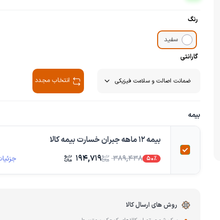
چای ساز
وافل ساز
رنگ
کتری برقی
ترازو آشپزخا
هات داگ پز
سفید
گارانتی
انتخاب مجدد
بیمه
بیمه 12 ماهه جبران خسارت بیمه کالا
۱۹۴,۷۱۹
جزئیات
۳۸۹,۴۳۸
50%
روش های ارسال کالا