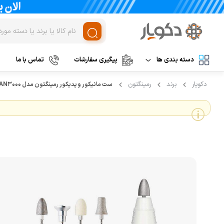
دسته بندی ها
پیگیری سفارشات
تماس با ما
دکویار
برند
رمینگتون
ست مانیکور و پدیکور رمینگتون مدل MAN3000
لوازم برقی آشپزخانه
غذاساز و خردکن
مخلوط کن
نظافت و شستشو
خردکن
آرایشی و بهداشتی
آسیاب
تهویه، سرمایش و گرمایش
رنده برقی
برند های خارجی
میوه خشک کن
همزن
برند های ایرانی