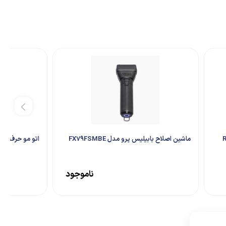
ماشین اصلاح بابیلیس پرو مدل FX79FSMBE
اتو مو حرفه ای پر
ناموجود