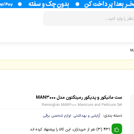
زودپز
سرخ کن
آب سردکن
آرام پز
فر
آب مرکبات 
آون توستر
گریل
آبمیوه گیر
مولتی کوکر
ماکروویو
قهوه جوش
ست مانیکور و پدیکور رمینگتون مدل MAN3000
اجاق گاز
وافل ساز
قهوه ساز
Remington MAN3000 Manicure and Pedicure Set
پلوپز
آسیاب قهوه
نوشیدنی ساز
دسته بندی:
آرایشی و بهداشتی
لوازم شخصی برقی
،
تستر نان
لوازم جانب
اسپرسو ساز
43% (3) نفر از خریداران، این کالا را پیشنهاد کرده اند
زودپز
آشپزخانه