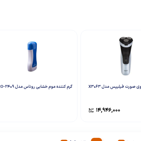
 صورت فیلیپس مدل X3063
گرم کننده موم خشابی روناس مدل RO-2409
۱۴,۹۴۶,۰۰۰