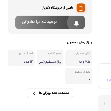
تامین از فروشگاه دکویار
نه
موجود شد مرا مطلع کن
ویژگی‌های محصول
توان مصرفی
منبع تغذیه
تعداد سری
7.5 وات
برق مستقیم (سی
12 عدد
م دار)
تعداد سرعت
2
مشاهده همه ویژگی ها