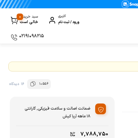
0
کاربری
سبد خرید
خالی است
ورود / ثبت نام
۰۲۱۹۱۰۹۸۲۱۵
سماور
گیری
ظروف پخت و پز
ی
ظروف سرو و پذیرایی
10556
16 دیدگاه
ظروف نگهداری
کتری و قوری
ضمانت اصالت و سلامت فیزیکی, گارانتی
کلمن و فلاسک
۱۸ ماهه آریا کیش
ی و مصرفی نوشیدنی‌ساز
۷,۷۸۸,۷۵۰