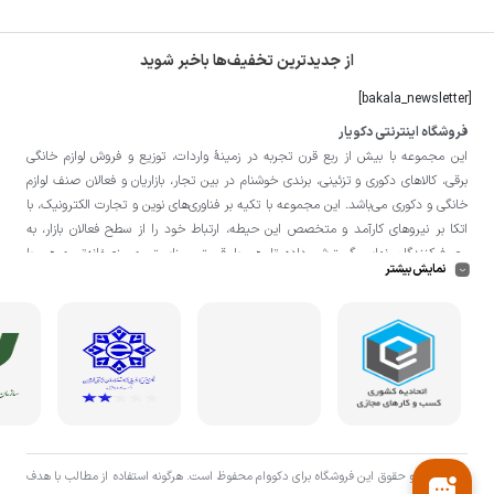
از جدیدترین تخفیف‌ها باخبر شوید
[bakala_newsletter]
فروشگاه اینترنتی دکویار
این مجموعه با بيش از ربع قرن تجربه در زمينۀ واردات، توزيع و فروش لوازم خانگی
برقی، کالاهای دکوری و تزئینی، برندی خوشنام در بين تجار، بازاريان و فعالان صنف لوازم
خانگی و دکوری می‌باشد. این مجموعه با تكيه بر فناوری‌های نوين و تجارت الكترونيک، با
اتکا بر نيروهای كارآمد و متخصص اين حيطه، ارتباط خود را از سطح فعالان بازار، به
مصرف‌كنندگان نهايی گسترش داده تا هم با قيمتی مناسبتر و منصفانه‌تر و هم با
نمایش بیشتر
خدماتی گسترده‌تر و كيفی‌تر در خدمت هموطنان عزیز در اقصی نقاط ميهنمان باشد.
لازم به ذکر است در «
فروشگاه
دکویار
» فروش حضوری صورت نمی‌گیرد و تحویل حضوری
کالا از انبار تنها در صورت ثبت سفارش قبلی از طریق سایت و انتخاب زمان، امکان پذیر
می‌باشد.
تمامی حق و حقوق اين فروشگاه برای دکووام محفوظ است. هرگونه استفاده از مطالب با هدف