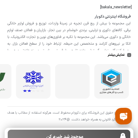
[bakala_newsletter]
فروشگاه اینترنتی دکویار
این مجموعه با بيش از ربع قرن تجربه در زمينۀ واردات، توزيع و فروش لوازم خانگی
برقی، کالاهای دکوری و تزئینی، برندی خوشنام در بين تجار، بازاريان و فعالان صنف لوازم
خانگی و دکوری می‌باشد. این مجموعه با تكيه بر فناوری‌های نوين و تجارت الكترونيک، با
اتکا بر نيروهای كارآمد و متخصص اين حيطه، ارتباط خود را از سطح فعالان بازار، به
مصرف‌كنندگان نهايی گسترش داده تا هم با قيمتی مناسبتر و منصفانه‌تر و هم با
نمایش بیشتر
خدماتی گسترده‌تر و كيفی‌تر در خدمت هموطنان عزیز در اقصی نقاط ميهنمان باشد.
لازم به ذکر است در «
فروشگاه
دکویار
» فروش حضوری صورت نمی‌گیرد و تحویل حضوری
کالا از انبار تنها در صورت ثبت سفارش قبلی از طریق سایت و انتخاب زمان، امکان پذیر
می‌باشد.
تمامی حق و حقوق اين فروشگاه برای دکووام محفوظ است. هرگونه استفاده از مطالب با هدف
اقتصادی پیگرد قانونی به همراه خواهد داشت. @2024
موجود شد خبرم کن