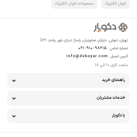
لاوان الکتریک
محصولات لاوان الکتریک
تهران، شوش، خیابان صابونیان، پاساژ دنیای بلور، واحد D21
شماره تماس
021-910-98215
آدرس ایمیل
info@dekoyar.com
ساعت کاری 10 الی 18
راهنمای خرید
خدمات مشتریان
با دکویار