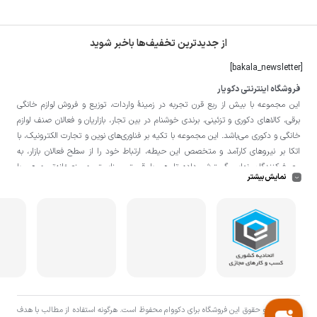
از جدیدترین تخفیف‌ها باخبر شوید
[bakala_newsletter]
فروشگاه اینترنتی دکویار
این مجموعه با بيش از ربع قرن تجربه در زمينۀ واردات، توزيع و فروش لوازم خانگی
برقی، کالاهای دکوری و تزئینی، برندی خوشنام در بين تجار، بازاريان و فعالان صنف لوازم
خانگی و دکوری می‌باشد. این مجموعه با تكيه بر فناوری‌های نوين و تجارت الكترونيک، با
اتکا بر نيروهای كارآمد و متخصص اين حيطه، ارتباط خود را از سطح فعالان بازار، به
مصرف‌كنندگان نهايی گسترش داده تا هم با قيمتی مناسبتر و منصفانه‌تر و هم با
نمایش بیشتر
خدماتی گسترده‌تر و كيفی‌تر در خدمت هموطنان عزیز در اقصی نقاط ميهنمان باشد.
لازم به ذکر است در «
فروشگاه
دکویار
» فروش حضوری صورت نمی‌گیرد و تحویل حضوری
کالا از انبار تنها در صورت ثبت سفارش قبلی از طریق سایت و انتخاب زمان، امکان پذیر
می‌باشد.
تمامی حق و حقوق اين فروشگاه برای دکووام محفوظ است. هرگونه استفاده از مطالب با هدف