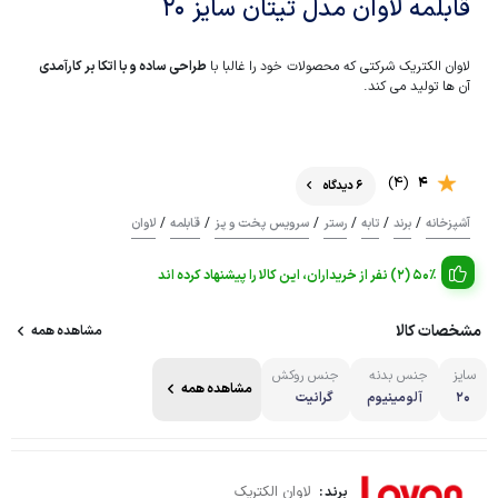
قابلمه لاوان مدل تیتان سایز 20
لاوان الکتریک شرکتی که محصولات خود را غالبا با
طراحی ساده و با اتکا بر کارآمدی
آن ها تولید می کند.
(4)
4
6 دیدگاه
/
/
/
/
/
/
آشپزخانه
برند
تابه
رستر
سرویس پخت و پز
قابلمه
لاوان
50% (2) نفر از خریداران، این کالا را پیشنهاد کرده اند
مشخصات کالا
مشاهده همه
سایز
جنس بدنه
جنس روکش
مشاهده همه
20
آلومینیوم
گرانیت
لاوان الکتریک
برند :