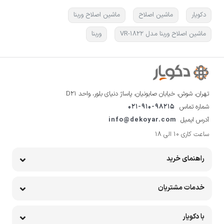
دکویار
ماشین اصلاح
ماشین اصلاح وربنا
ماشین اصلاح وربنا مدل VR-1822
وربنا
تهران، شوش، خیابان صابونیان، پاساژ دنیای بلور، واحد D21
شماره تماس
021-910-98215
آدرس ایمیل
info@dekoyar.com
ساعت کاری 10 الی 18
راهنمای خرید
خدمات مشتریان
با دکویار