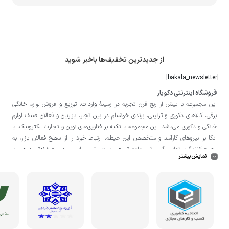
از جدیدترین تخفیف‌ها باخبر شوید
[bakala_newsletter]
فروشگاه اینترنتی دکویار
این مجموعه با بيش از ربع قرن تجربه در زمينۀ واردات، توزيع و فروش لوازم خانگی
برقی، کالاهای دکوری و تزئینی، برندی خوشنام در بين تجار، بازاريان و فعالان صنف لوازم
خانگی و دکوری می‌باشد. این مجموعه با تكيه بر فناوری‌های نوين و تجارت الكترونيک، با
اتکا بر نيروهای كارآمد و متخصص اين حيطه، ارتباط خود را از سطح فعالان بازار، به
مصرف‌كنندگان نهايی گسترش داده تا هم با قيمتی مناسبتر و منصفانه‌تر و هم با
نمایش بیشتر
خدماتی گسترده‌تر و كيفی‌تر در خدمت هموطنان عزیز در اقصی نقاط ميهنمان باشد.
لازم به ذکر است در «
فروشگاه
دکویار
» فروش حضوری صورت نمی‌گیرد و تحویل حضوری
کالا از انبار تنها در صورت ثبت سفارش قبلی از طریق سایت و انتخاب زمان، امکان پذیر
می‌باشد.