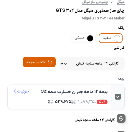
میگل
نوشیدنی ساز میگل
چای ساز سماوری میگل مدل GTS 302
Migel GTS 302 Tea Maker
رنگ
سفید
مشکی
گارانتی
انتخاب مجدد
بیمه
بیمه 12 ماهه جبران خسارت بیمه کالا
جزئیات
۵۳۹,۶۷۵
۱,۰۷۹,۳۵۰
50%
گارانتی 24 ماهه سنجه کیش