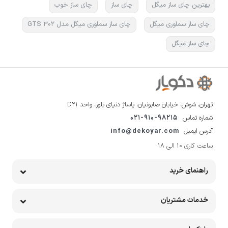
بهترین چای ساز میگل
چای ساز
چای ساز خوب
چای ساز سماوری میگل
چای ساز سماوری میگل مدل GTS 302
چای ساز میگل
تهران، شوش، خیابان صابونیان، پاساژ دنیای بلور، واحد D21
شماره تماس
021-910-98215
آدرس ایمیل
info@dekoyar.com
ساعت کاری 10 الی 18
راهنمای خرید
خدمات مشتریان