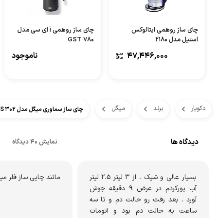
چای ساز روهمی ایتالوکس
چای ساز روهمی آ ای سی مدل
استیل مدل 2180
GST 780
۴۷,۴۴۶,۰۰۰
ناموجود
دکویار
برند
میگل
چای ساز سماوری میگل مدل GTS 302
دیدگاه ها
نمایش 40 دیدگاه
بسیار عالی و شیک ‌‌. از 3 لیتر 2.5 لیتر
مانند چایی ساز فلر می
آب پورکردم در عرض 9 دقیقه جوش
آورد . بعد رفت رو حالت دم و تا سه
ساعت به حالت دم بود و اتومات