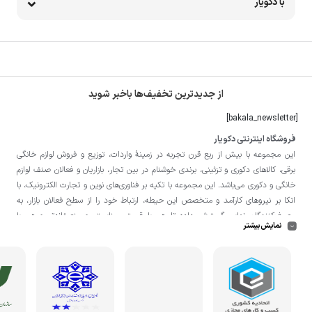
با دکویار
از جدیدترین تخفیف‌ها باخبر شوید
[bakala_newsletter]
فروشگاه اینترنتی دکویار
این مجموعه با بيش از ربع قرن تجربه در زمينۀ واردات، توزيع و فروش لوازم خانگی
برقی، کالاهای دکوری و تزئینی، برندی خوشنام در بين تجار، بازاريان و فعالان صنف لوازم
خانگی و دکوری می‌باشد. این مجموعه با تكيه بر فناوری‌های نوين و تجارت الكترونيک، با
اتکا بر نيروهای كارآمد و متخصص اين حيطه، ارتباط خود را از سطح فعالان بازار، به
مصرف‌كنندگان نهايی گسترش داده تا هم با قيمتی مناسبتر و منصفانه‌تر و هم با
نمایش بیشتر
خدماتی گسترده‌تر و كيفی‌تر در خدمت هموطنان عزیز در اقصی نقاط ميهنمان باشد.
لازم به ذکر است در «
فروشگاه
دکویار
» فروش حضوری صورت نمی‌گیرد و تحویل حضوری
کالا از انبار تنها در صورت ثبت سفارش قبلی از طریق سایت و انتخاب زمان، امکان پذیر
می‌باشد.