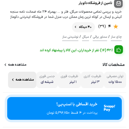
تامین از فروشگاه دکویار
خرید و بررسی تمامی محصولات میگل، فلر و … بهمراه 24 ماه ضمانت نامه سنجه
کیش و ارسال در کوتاه ترین زمان ممکن درب منزل شما در فروشگاه اینترنتی دکوماژ
(39)
4
40 دیدگاه
/
/
/
چای ساز
سماور برقی
میگل
نوشیدنی ساز
42% (16) نفر از خریداران، این کالا را پیشنهاد کرده اند
مشخصات کالا
مشاهده همه
توان مصرفی
ظرفیت کتری
ظرفیت قوری
جنس قوری
مشاهده همه
1500 وات
3 لیتر
1 لیتر
شیشه ای
خرید اقساطی با اسنپ‌پی!
پرداخت در 4 قسط ۵٬۳۹۶٬۷۵۰ تومان