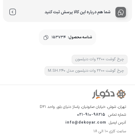
شما هم درباره این کالا پرسش ثبت کنید
شناسه محصول:
153734
چرخ گوشت ۲۲۰۰ وات دنیلسون
چرخ گوشت ۲۲۰۰ وات دنیلسون مدل M.SH.240
تهران، شوش، خیابان صابونیان، پاساژ دنیای بلور، واحد D21
شماره تماس
021-910-98215
آدرس ایمیل
info@dekoyar.com
ساعت کاری 10 الی 18