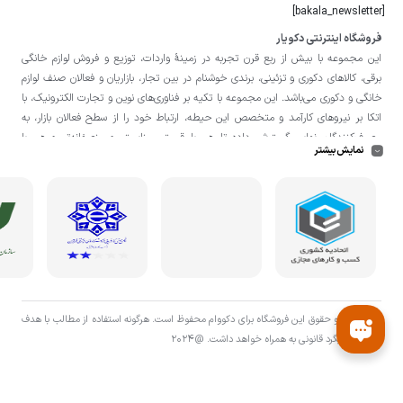
[bakala_newsletter]
فروشگاه اینترنتی دکویار
این مجموعه با بيش از ربع قرن تجربه در زمينۀ واردات، توزيع و فروش لوازم خانگی
برقی، کالاهای دکوری و تزئینی، برندی خوشنام در بين تجار، بازاريان و فعالان صنف لوازم
خانگی و دکوری می‌باشد. این مجموعه با تكيه بر فناوری‌های نوين و تجارت الكترونيک، با
اتکا بر نيروهای كارآمد و متخصص اين حيطه، ارتباط خود را از سطح فعالان بازار، به
مصرف‌كنندگان نهايی گسترش داده تا هم با قيمتی مناسبتر و منصفانه‌تر و هم با
نمایش بیشتر
خدماتی گسترده‌تر و كيفی‌تر در خدمت هموطنان عزیز در اقصی نقاط ميهنمان باشد.
لازم به ذکر است در «
فروشگاه
دکویار
» فروش حضوری صورت نمی‌گیرد و تحویل حضوری
کالا از انبار تنها در صورت ثبت سفارش قبلی از طریق سایت و انتخاب زمان، امکان پذیر
می‌باشد.
تمامی حق و حقوق اين فروشگاه برای دکووام محفوظ است. هرگونه استفاده از مطالب با هدف
اقتصادی پیگرد قانونی به همراه خواهد داشت. @2024