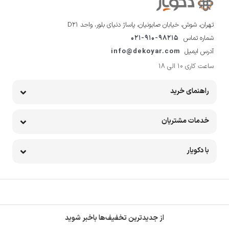
تهران، شوش، خیابان صابونیان، پاساژ دنیای بلور، واحد D21
شماره تماس
021-910-98215
آدرس ایمیل
info@dekoyar.com
ساعت کاری 10 الی 18
راهنمای خرید
خدمات مشتریان
با دکویار
از جدیدترین تخفیف‌ها باخبر شوید