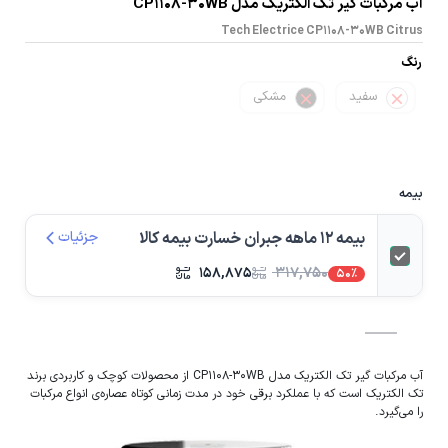
آب مرکبات گیر تک الکتریک مدل CP1108-30WB
Tech Electrice CP1108-30WB Citrus
رنگ
سفید
مشکی
بیمه
بیمه 12 ماهه جبران خسارت بیمه کالا
جزئیات
۱۵۸,۸۷۵
۳۱۷,۷۵۰
50%
آب مرکبات گیر تک الکتریک مدل CP1108-30WB از محصولات کوچک و کاربردی برند
تک الکتریک است که با عملکرد برقی خود در مدت زمانی کوتاه عصاره‌ی انواع مرکبات
را می‌گیرد.