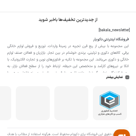
از جدیدترین تخفیف‌ها باخبر شوید
[bakala_newsletter]
فروشگاه اینترنتی دکویار
این مجموعه با بيش از ربع قرن تجربه در زمينۀ واردات، توزيع و فروش لوازم خانگی
برقی، کالاهای دکوری و تزئینی، برندی خوشنام در بين تجار، بازاريان و فعالان صنف لوازم
خانگی و دکوری می‌باشد. این مجموعه با تكيه بر فناوری‌های نوين و تجارت الكترونيک، با
اتکا بر نيروهای كارآمد و متخصص اين حيطه، ارتباط خود را از سطح فعالان بازار، به
مصرف‌كنندگان نهايی گسترش داده تا هم با قيمتی مناسبتر و منصفانه‌تر و هم با
نمایش بیشتر
خدماتی گسترده‌تر و كيفی‌تر در خدمت هموطنان عزیز در اقصی نقاط ميهنمان باشد.
لازم به ذکر است در «
فروشگاه
دکویار
» فروش حضوری صورت نمی‌گیرد و تحویل حضوری
کالا از انبار تنها در صورت ثبت سفارش قبلی از طریق سایت و انتخاب زمان، امکان پذیر
می‌باشد.
تمامی حق و حقوق اين فروشگاه برای دکووام محفوظ است. هرگونه استفاده از مطالب با هدف