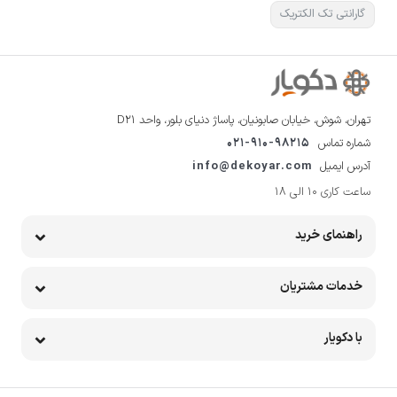
گارانتی تک الکتریک
تهران، شوش، خیابان صابونیان، پاساژ دنیای بلور، واحد D21
شماره تماس
021-910-98215
آدرس ایمیل
info@dekoyar.com
ساعت کاری 10 الی 18
راهنمای خرید
خدمات مشتریان
با دکویار