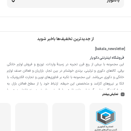
با دکویار
از جدیدترین تخفیف‌ها باخبر شوید
[bakala_newsletter]
فروشگاه اینترنتی دکویار
این مجموعه با بيش از ربع قرن تجربه در زمينۀ واردات، توزيع و فروش لوازم خانگی
برقی، کالاهای دکوری و تزئینی، برندی خوشنام در بين تجار، بازاريان و فعالان صنف لوازم
خانگی و دکوری می‌باشد. این مجموعه با تكيه بر فناوری‌های نوين و تجارت الكترونيک، با
اتکا بر نيروهای كارآمد و متخصص اين حيطه، ارتباط خود را از سطح فعالان بازار، به
مصرف‌كنندگان نهايی گسترش داده تا هم با قيمتی مناسبتر و منصفانه‌تر و هم با
نمایش بیشتر
خدماتی گسترده‌تر و كيفی‌تر در خدمت هموطنان عزیز در اقصی نقاط ميهنمان باشد.
لازم به ذکر است در «
فروشگاه
دکویار
» فروش حضوری صورت نمی‌گیرد و تحویل حضوری
کالا از انبار تنها در صورت ثبت سفارش قبلی از طریق سایت و انتخاب زمان، امکان پذیر
می‌باشد.