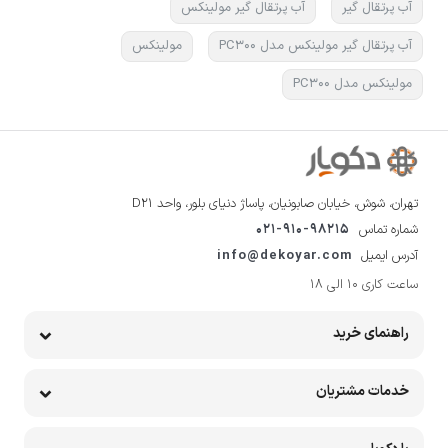
آب پرتقال گیر
آب پرتقال گیر مولینکس
آب پرتقال گیر مولینکس مدل PC300
مولینکس
مولینکس مدل PC300
تهران، شوش، خیابان صابونیان، پاساژ دنیای بلور، واحد D21
شماره تماس
021-910-98215
آدرس ایمیل
info@dekoyar.com
ساعت کاری 10 الی 18
راهنمای خرید
خدمات مشتریان