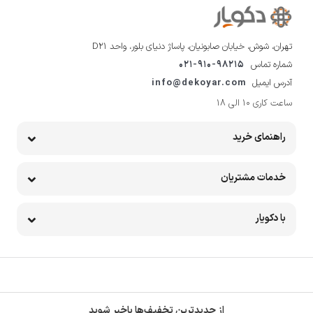
تهران، شوش، خیابان صابونیان، پاساژ دنیای بلور، واحد D21
شماره تماس
021-910-98215
آدرس ایمیل
info@dekoyar.com
ساعت کاری 10 الی 18
راهنمای خرید
خدمات مشتریان
با دکویار
از جدیدترین تخفیف‌ها باخبر شوید