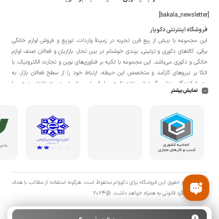
[bakala_newsletter]
فروشگاه اینترنتی دکویار
این مجموعه با بيش از ربع قرن تجربه در زمينۀ واردات، توزيع و فروش لوازم خانگی
برقی، کالاهای دکوری و تزئینی، برندی خوشنام در بين تجار، بازاريان و فعالان صنف لوازم
خانگی و دکوری می‌باشد. این مجموعه با تكيه بر فناوری‌های نوين و تجارت الكترونيک، با
اتکا بر نيروهای كارآمد و متخصص اين حيطه، ارتباط خود را از سطح فعالان بازار، به
مصرف‌كنندگان نهايی گسترش داده تا هم با قيمتی مناسبتر و منصفانه‌تر و هم با
نمایش بیشتر
خدماتی گسترده‌تر و كيفی‌تر در خدمت هموطنان عزیز در اقصی نقاط ميهنمان باشد.
لازم به ذکر است در «
فروشگاه
دکویار
» فروش حضوری صورت نمی‌گیرد و تحویل حضوری
کالا از انبار تنها در صورت ثبت سفارش قبلی از طریق سایت و انتخاب زمان، امکان پذیر
می‌باشد.
تمامی حق و حقوق اين فروشگاه برای دکووام محفوظ است. هرگونه استفاده از مطالب با هدف
اقتصادی پیگرد قانونی به همراه خواهد داشت. @2024