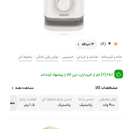
(8)
4
13 دیدگاه
/
/
/
/
خانه و آشپزخانه
غذاساز و خردکن
فیلیپس
لوازم برقی خانگی
مخلوط کن
25% (2) نفر از خریداران، این کالا را پیشنهاد کرده اند
مشخصات کالا
مشاهده همه
توان مصرفی
جنس بدنه
جنس پارچ مخلوط کن
ظرفیت پارچ
مشاهده ه
400 وات
پلاستیک
پلاستیک
1.5 لیتر