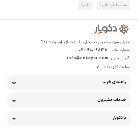
مخلوط کن نانیوا
نانیوا
تهران، شوش، خیابان صابونیان، پاساژ دنیای بلور، واحد D21
شماره تماس
021-910-98215
آدرس ایمیل
info@dekoyar.com
ساعت کاری 10 الی 18
راهنمای خرید
خدمات مشتریان
با دکویار