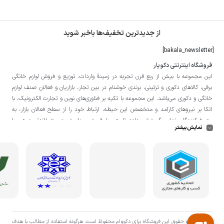
از جدیدترین تخفیف‌ها باخبر شوید
[bakala_newsletter]
فروشگاه اینترنتی دکویار
این مجموعه با بيش از ربع قرن تجربه در زمينۀ واردات، توزيع و فروش لوازم خانگی
برقی، کالاهای دکوری و تزئینی، برندی خوشنام در بين تجار، بازاريان و فعالان صنف لوازم
خانگی و دکوری می‌باشد. این مجموعه با تكيه بر فناوری‌های نوين و تجارت الكترونيک، با
اتکا بر نيروهای كارآمد و متخصص اين حيطه، ارتباط خود را از سطح فعالان بازار، به
مصرف‌كنندگان نهايی گسترش داده تا هم با قيمتی مناسبتر و منصفانه‌تر و هم با
نمایش بیشتر
خدماتی گسترده‌تر و كيفی‌تر در خدمت هموطنان عزیز در اقصی نقاط ميهنمان باشد.
لازم به ذکر است در «
فروشگاه
دکویار
» فروش حضوری صورت نمی‌گیرد و تحویل حضوری
کالا از انبار تنها در صورت ثبت سفارش قبلی از طریق سایت و انتخاب زمان، امکان پذیر
می‌باشد.
تمامی حق و حقوق اين فروشگاه برای دکووام محفوظ است. هرگونه استفاده از مطالب با هدف