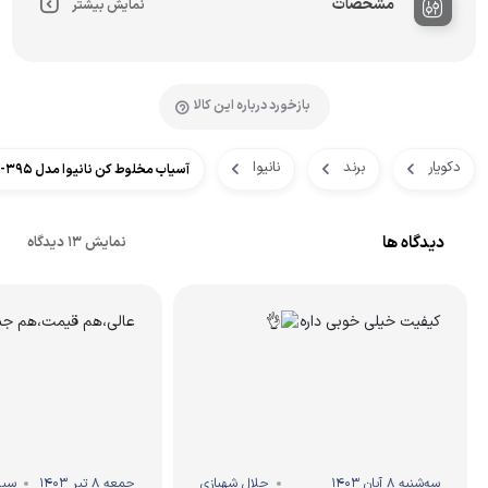
مشخصات
نمایش بیشتر
بازخورد درباره این کالا
دکویار
برند
نانیوا
آسیاب مخلوط کن نانیوا مدل NB-395
دیدگاه ها
نمایش 13 دیدگاه
کیفیت خیلی خوبی داره
عالی،هم قیمت،هم ج
سه‌شنبه 8 آبان 1403
جلال شهبازی
جمعه 8 تیر 1403
سید