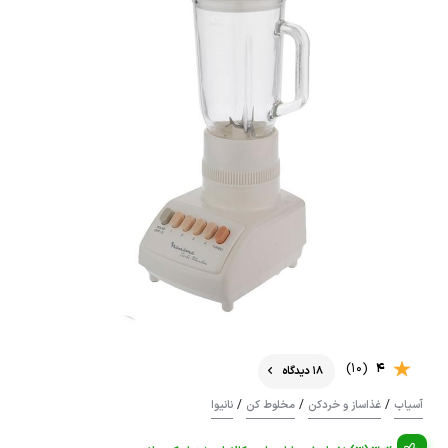
(10)
4
18 دیدگاه
/
/
/
آسیاب
غذاساز و خردکن
مخلوط کن
نانیوا