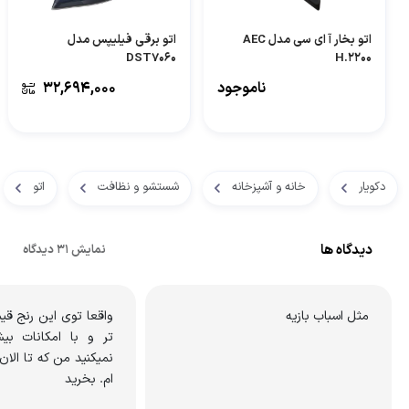
اتو بخار آ ای سی مدل AEC
اتو برقی فیلیپس مدل
DST7060
H.2200
ناموجود
۳۲,۶۹۴,۰۰۰
دکویار
خانه و آشپزخانه
شستشو و نظافت
اتو
دیدگاه ها
نمایش 31 دیدگاه
مثل اسباب بازیه
واقعا توی این رنج قی
تر و با امکانات بیش
نمیکنید من که تا الا
ام. بخرید