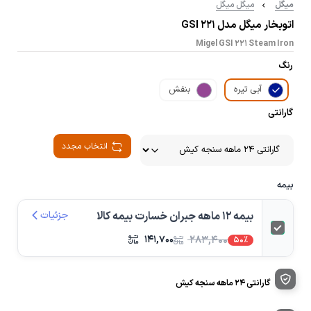
میگل
میگل میگل
اتوبخار میگل مدل GSI 221
Migel GSI 221 Steam Iron
رنگ
آبی تیره
بنفش
گارانتی
انتخاب مجدد
بیمه
بیمه 12 ماهه جبران خسارت بیمه کالا
جزئیات
۱۴۱,۷۰۰
۲۸۳,۴۰۰
50%
گارانتی 24 ماهه سنجه کیش