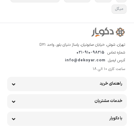
میگل
تهران، شوش، خیابان صابونیان، پاساژ دنیای بلور، واحد D21
شماره تماس
021-910-98215
آدرس ایمیل
info@dekoyar.com
ساعت کاری 10 الی 18
راهنمای خرید
خدمات مشتریان
با دکویار