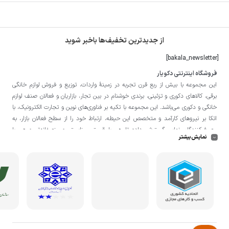
از جدیدترین تخفیف‌ها باخبر شوید
[bakala_newsletter]
فروشگاه اینترنتی دکویار
این مجموعه با بيش از ربع قرن تجربه در زمينۀ واردات، توزيع و فروش لوازم خانگی
برقی، کالاهای دکوری و تزئینی، برندی خوشنام در بين تجار، بازاريان و فعالان صنف لوازم
خانگی و دکوری می‌باشد. این مجموعه با تكيه بر فناوری‌های نوين و تجارت الكترونيک، با
اتکا بر نيروهای كارآمد و متخصص اين حيطه، ارتباط خود را از سطح فعالان بازار، به
مصرف‌كنندگان نهايی گسترش داده تا هم با قيمتی مناسبتر و منصفانه‌تر و هم با
نمایش بیشتر
خدماتی گسترده‌تر و كيفی‌تر در خدمت هموطنان عزیز در اقصی نقاط ميهنمان باشد.
لازم به ذکر است در «
فروشگاه
دکویار
» فروش حضوری صورت نمی‌گیرد و تحویل حضوری
کالا از انبار تنها در صورت ثبت سفارش قبلی از طریق سایت و انتخاب زمان، امکان پذیر
می‌باشد.