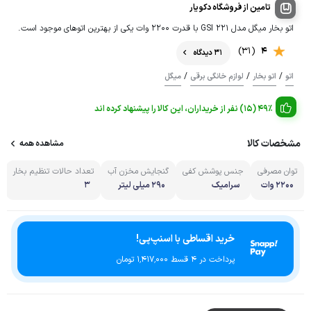
تامین از فروشگاه دکویار
اتو بخار میگل مدل GSI 221 با قدرت 2200 وات یکی از بهترین اتو‌‌‌‌های موجود است.
(31)
4
31 دیدگاه
/
/
/
اتو
اتو بخار
لوازم خانگی برقی
میگل
49% (15) نفر از خریداران، این کالا را پیشنهاد کرده اند
مشخصات کالا
مشاهده همه
توان مصرفی
جنس پوشش کفی
گنجایش مخزن آب
تعداد حالات تنظیم بخار
2200 وات
سرامیک
۲۹۰ میلی لیتر
3
خرید اقساطی با اسنپ‌پی!
پرداخت در 4 قسط ۱٬۴۱۷٬۰۰۰ تومان