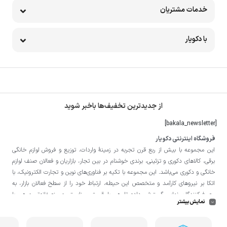
خدمات مشتریان
با دکویار
از جدیدترین تخفیف‌ها باخبر شوید
[bakala_newsletter]
فروشگاه اینترنتی دکویار
این مجموعه با بيش از ربع قرن تجربه در زمينۀ واردات، توزيع و فروش لوازم خانگی
برقی، کالاهای دکوری و تزئینی، برندی خوشنام در بين تجار، بازاريان و فعالان صنف لوازم
خانگی و دکوری می‌باشد. این مجموعه با تكيه بر فناوری‌های نوين و تجارت الكترونيک، با
اتکا بر نيروهای كارآمد و متخصص اين حيطه، ارتباط خود را از سطح فعالان بازار، به
مصرف‌كنندگان نهايی گسترش داده تا هم با قيمتی مناسبتر و منصفانه‌تر و هم با
نمایش بیشتر
خدماتی گسترده‌تر و كيفی‌تر در خدمت هموطنان عزیز در اقصی نقاط ميهنمان باشد.
لازم به ذکر است در «
فروشگاه
دکویار
» فروش حضوری صورت نمی‌گیرد و تحویل حضوری