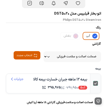
اتو بخار فیلیپس مدل DST5020
Philips DST5020 Steam Iron
رنگ
آبی
بنفش
گارانتی
انتخاب مجدد
بیمه
بیمه 12 ماهه جبران خسارت بیمه کالا
جزئیات
۳۹۵,۹۷۵
۷۹۱,۹۵۰
50%
ضمانت اصالت و سلامت فیزیکی, گارانتی ۱۸ ماهه آریا کیش