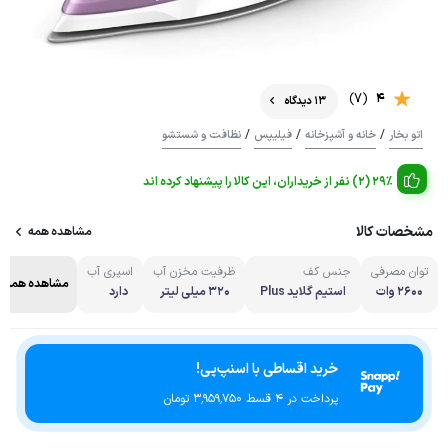
(7)
4
13 دیدگاه
/
/
/
اتو بخار
خانه و آشپزخانه
فیلیپس
نظافت و شستشو
29% (2) نفر از خریداران، این کالا را پیشنهاد کرده اند
مشخصات کالا
مشاهده همه
توان مصرفی
جنس کف
ظرفیت مخزن آب
اسپری آب
مشاهده همه
2600 وات
استیم گلاید Plus
320 میلی لیتر
دارد
خرید اقساطی با اسنپ‌پی!
پرداخت در 4 قسط ۳٬۹۵۹٬۷۵۰ تومان