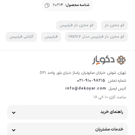
شناسه محصول:
20314
اتو مخزن دار
اتو مخزن دار فیلیپس
اتو مخزن دار فیلیپس مدل HI5917
فیلیپس
گارانتی فیلیپس
تهران، شوش، خیابان صابونیان، پاساژ دنیای بلور، واحد D21
شماره تماس
021-910-98215
آدرس ایمیل
info@dekoyar.com
ساعت کاری 10 الی 18
راهنمای خرید
خدمات مشتریان