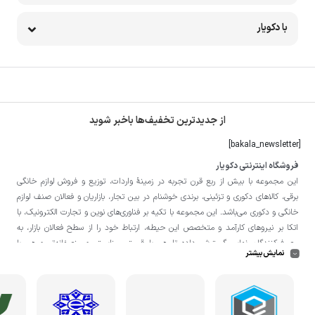
با دکویار
از جدیدترین تخفیف‌ها باخبر شوید
[bakala_newsletter]
فروشگاه اینترنتی دکویار
این مجموعه با بيش از ربع قرن تجربه در زمينۀ واردات، توزيع و فروش لوازم خانگی
برقی، کالاهای دکوری و تزئینی، برندی خوشنام در بين تجار، بازاريان و فعالان صنف لوازم
خانگی و دکوری می‌باشد. این مجموعه با تكيه بر فناوری‌های نوين و تجارت الكترونيک، با
اتکا بر نيروهای كارآمد و متخصص اين حيطه، ارتباط خود را از سطح فعالان بازار، به
مصرف‌كنندگان نهايی گسترش داده تا هم با قيمتی مناسبتر و منصفانه‌تر و هم با
نمایش بیشتر
خدماتی گسترده‌تر و كيفی‌تر در خدمت هموطنان عزیز در اقصی نقاط ميهنمان باشد.
لازم به ذکر است در «
فروشگاه
دکویار
» فروش حضوری صورت نمی‌گیرد و تحویل حضوری
کالا از انبار تنها در صورت ثبت سفارش قبلی از طریق سایت و انتخاب زمان، امکان پذیر
می‌باشد.