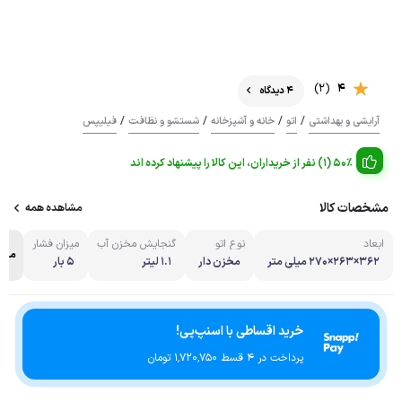
(2)
4
4 دیدگاه
/
/
/
/
آرایشی و بهداشتی
اتو
خانه و آشپزخانه
شستشو و نظافت
فیلیپس
50% (1) نفر از خریداران، این کالا را پیشنهاد کرده اند
مشخصات کالا
مشاهده همه
ابعاد
نوع اتو
گنجایش مخزن آب
میزان فشار
مشا
362×263×270 میلی متر
مخزن دار
1.1 لیتر
5 بار
خرید اقساطی با اسنپ‌پی!
پرداخت در 4 قسط ۱٬۷۲۰٬۷۵۰ تومان