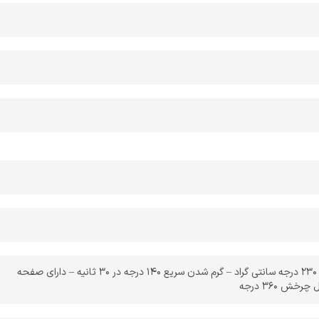
– حرارت قابل تنظیم از 140 تا 230 درجه سانتی گراد – گرم شدن سریع 140 درجه در 30 ثانیه – دارای صفحه
خش 360 درجه