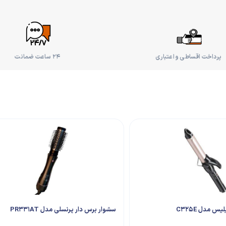
پرداخت اقساطی و اعتباری
۲۴ ساعت ضمانت
یس مدل C325E
سشوار برس دار پرنسلی مدل PR331AT