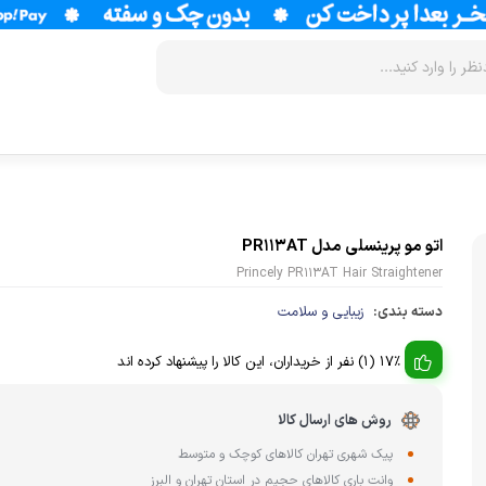
زودپز
سرخ کن
آب سردکن
آرام پز
فر
آب مرکبات 
اتو مو پرینسلی مدل PR113AT
آون توستر
گریل
آبمیوه گیر
Princely PR113AT Hair Straightener
دسته بندی:
زیبایی و سلامت
مولتی کوکر
ماکروویو
قهوه جوش
اجاق گاز
وافل ساز
قهوه ساز
17% (1) نفر از خریداران، این کالا را پیشنهاد کرده اند
پلوپز
آسیاب قهوه
نوشیدنی ساز
روش های ارسال کالا
تستر نان
لوازم جانب
اسپرسو ساز
پیک شهری تهران کالاهای کوچک و متوسط
زودپز
وانت باری کالاهای حجیم در استان تهران و البرز
آشپزخانه