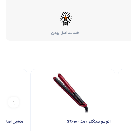
ضمانت اصل بودن
اتو مو رمینگتون مدل S9600
ماشین اصلاح پرینس