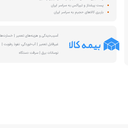
چای ساز
پست پیشتاز و تیپاکس به سراسر ایران
وافل ساز
کتری برقی
ترازو آشپزخا
باربری کالاهای حجیم به سراسر ایران
هات داگ پز
آسیب‌دیدگی و هزینه‌های تعمیر | خسارت‌ها
غیرقابل تعمیر | آب‌خوردگی، نفوذ رطوبت |
نوسانات برق | سرقت دستگاه