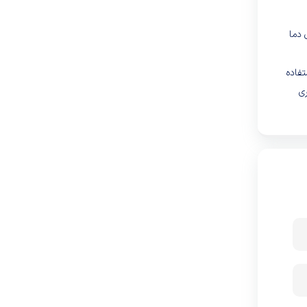
یشینه‌ی دما
تفاده
ری