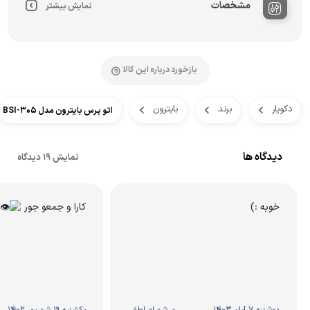
مشخصات
نمایش بیشتر
بازخورد درباره این کالا
دکویار
برند
بایترون
اتو پرس بایترون مدل BSI-305
دیدگاه ها
نمایش 19 دیدگاه
خوبه :)
کارا و جمعو جور