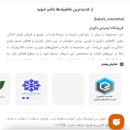
از جدیدترین تخفیف‌ها باخبر شوید
[bakala_newsletter]
فروشگاه اینترنتی دکویار
این مجموعه با بيش از ربع قرن تجربه در زمينۀ واردات، توزيع و فروش لوازم خانگی
برقی، کالاهای دکوری و تزئینی، برندی خوشنام در بين تجار، بازاريان و فعالان صنف لوازم
خانگی و دکوری می‌باشد. این مجموعه با تكيه بر فناوری‌های نوين و تجارت الكترونيک، با
اتکا بر نيروهای كارآمد و متخصص اين حيطه، ارتباط خود را از سطح فعالان بازار، به
مصرف‌كنندگان نهايی گسترش داده تا هم با قيمتی مناسبتر و منصفانه‌تر و هم با
نمایش بیشتر
خدماتی گسترده‌تر و كيفی‌تر در خدمت هموطنان عزیز در اقصی نقاط ميهنمان باشد.
لازم به ذکر است در «
فروشگاه
دکویار
» فروش حضوری صورت نمی‌گیرد و تحویل حضوری
کالا از انبار تنها در صورت ثبت سفارش قبلی از طریق سایت و انتخاب زمان، امکان پذیر
می‌باشد.
تمامی حق و حقوق اين فروشگاه برای دکووام محفوظ است. هرگونه استفاده از مطالب با هدف
اقتصادی پیگرد قانونی به همراه خواهد داشت. @2024