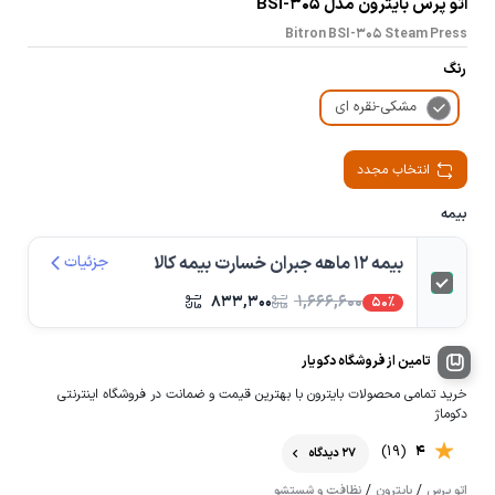
اتو پرس بایترون مدل BSI-305
Bitron BSI-305 Steam Press
رنگ
مشکی-نقره ای
انتخاب مجدد
بیمه
بیمه 12 ماهه جبران خسارت بیمه کالا
جزئیات
۸۳۳,۳۰۰
۱,۶۶۶,۶۰۰
50%
تامین از فروشگاه دکویار
خرید تمامی محصولات بایترون با بهترین قیمت و ضمانت در فروشگاه اینترنتی
دکوماژ
(19)
4
27 دیدگاه
/
/
اتو پرس
بایترون
نظافت و شستشو