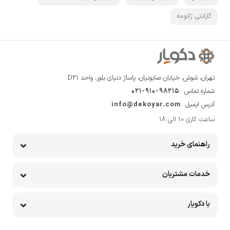
گارانتی ژانومه
تهران، شوش، خیابان صابونیان، پاساژ دنیای بلور، واحد D21
شماره تماس
021-910-98215
آدرس ایمیل
info@dekoyar.com
ساعت کاری 10 الی 18
راهنمای خرید
خدمات مشتریان
با دکویار