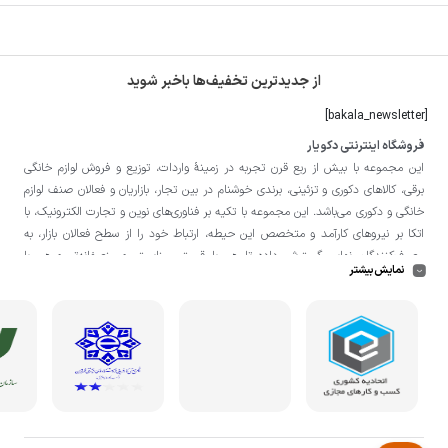
از جدیدترین تخفیف‌ها باخبر شوید
[bakala_newsletter]
فروشگاه اینترنتی دکویار
این مجموعه با بيش از ربع قرن تجربه در زمينۀ واردات، توزيع و فروش لوازم خانگی
برقی، کالاهای دکوری و تزئینی، برندی خوشنام در بين تجار، بازاريان و فعالان صنف لوازم
خانگی و دکوری می‌باشد. این مجموعه با تكيه بر فناوری‌های نوين و تجارت الكترونيک، با
اتکا بر نيروهای كارآمد و متخصص اين حيطه، ارتباط خود را از سطح فعالان بازار، به
مصرف‌كنندگان نهايی گسترش داده تا هم با قيمتی مناسبتر و منصفانه‌تر و هم با
نمایش بیشتر
خدماتی گسترده‌تر و كيفی‌تر در خدمت هموطنان عزیز در اقصی نقاط ميهنمان باشد.
لازم به ذکر است در «
فروشگاه
دکویار
» فروش حضوری صورت نمی‌گیرد و تحویل حضوری
کالا از انبار تنها در صورت ثبت سفارش قبلی از طریق سایت و انتخاب زمان، امکان پذیر
می‌باشد.