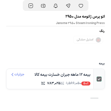
اتو پرس ژانومه مدل 2950
Janome 2950 Steam Ironing Press
رنگ
استیل-مشکی
بیمه
بیمه 12 ماهه جبران خسارت بیمه کالا
جزئیات
۷۸۳,۰۲۵
۱,۵۶۶,۰۵۰
50%