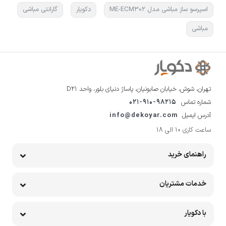
اسپرسو ساز مباشی مدل ME-ECM302
دکویار
گارانتی مباشی
مباشی
تهران، شوش، خیابان صابونیان، پاساژ دنیای بلور، واحد D21
شماره تماس
021-910-98215
آدرس ایمیل
info@dekoyar.com
ساعت کاری 10 الی 18
راهنمای خرید
خدمات مشتریان
با دکویار