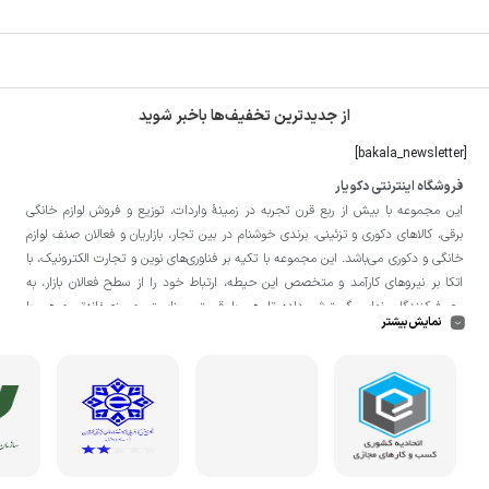
از جدیدترین تخفیف‌ها باخبر شوید
[bakala_newsletter]
فروشگاه اینترنتی دکویار
این مجموعه با بيش از ربع قرن تجربه در زمينۀ واردات، توزيع و فروش لوازم خانگی
برقی، کالاهای دکوری و تزئینی، برندی خوشنام در بين تجار، بازاريان و فعالان صنف لوازم
خانگی و دکوری می‌باشد. این مجموعه با تكيه بر فناوری‌های نوين و تجارت الكترونيک، با
اتکا بر نيروهای كارآمد و متخصص اين حيطه، ارتباط خود را از سطح فعالان بازار، به
مصرف‌كنندگان نهايی گسترش داده تا هم با قيمتی مناسبتر و منصفانه‌تر و هم با
نمایش بیشتر
خدماتی گسترده‌تر و كيفی‌تر در خدمت هموطنان عزیز در اقصی نقاط ميهنمان باشد.
لازم به ذکر است در «
فروشگاه
دکویار
» فروش حضوری صورت نمی‌گیرد و تحویل حضوری
کالا از انبار تنها در صورت ثبت سفارش قبلی از طریق سایت و انتخاب زمان، امکان پذیر
می‌باشد.