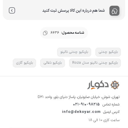
شما هم درباره این کالا پرسش ثبت کنید
شناسه محصول:
6636
باربکیو چدنی
باربکیو چدنی نالینو
باربکیو چدنی نالینو مدل Roza
باربکیو ذغالی
باربکیو گازی
تهران، شوش، خیابان صابونیان، پاساژ دنیای بلور، واحد D21
شماره تماس
021-910-98215
آدرس ایمیل
info@dekoyar.com
ساعت کاری 10 الی 18