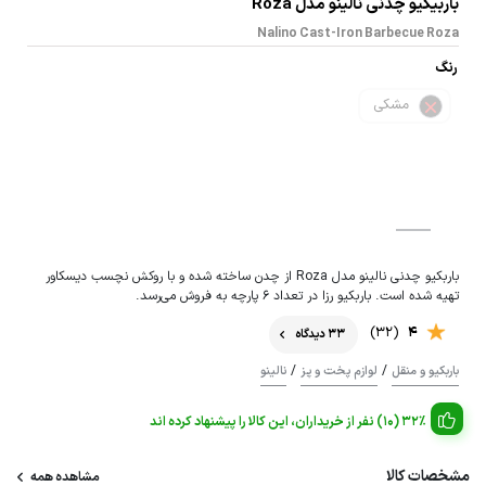
باربیکیو چدنی نالینو مدل Roza
Nalino Cast-Iron Barbecue Roza
رنگ
مشکی
باربکیو چدنی نالینو مدل Roza از چدن ساخته شده و با روکش نچسب دیسکاور
تهیه شده است. باربکیو رزا در تعداد 6 پارچه به فروش می‌رسد.
(32)
4
33 دیدگاه
/
/
باربکیو و منقل
لوازم پخت و پز
نالینو
32% (10) نفر از خریداران، این کالا را پیشنهاد کرده اند
مشخصات کالا
مشاهده همه