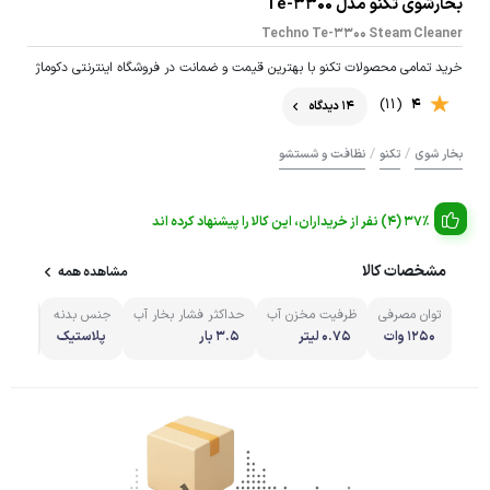
بخارشوی تکنو مدل Te-3300
Techno Te-3300 Steam Cleaner
خرید تمامی محصولات تکنو با بهترین قیمت و ضمانت در فروشگاه اینترنتی دکوماژ
(11)
4
14 دیدگاه
/
/
بخار شوی
تکنو
نظافت و شستشو
37% (4) نفر از خریداران، این کالا را پیشنهاد کرده اند
مشخصات کالا
مشاهده همه
توان مصرفی
ظرفيت مخزن آب
حداکثر فشار بخار آب
جنس بدنه
مشاهد
1250 وات
0.75 ليتر
3.5 بار
پلاستیک