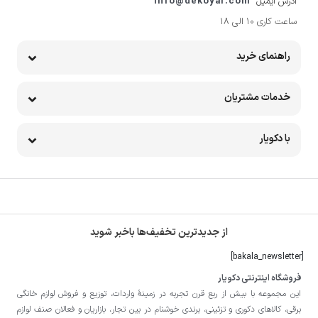
آدرس ایمیل
info@dekoyar.com
ساعت کاری 10 الی 18
راهنمای خرید
خدمات مشتریان
با دکویار
از جدیدترین تخفیف‌ها باخبر شوید
[bakala_newsletter]
فروشگاه اینترنتی دکویار
این مجموعه با بيش از ربع قرن تجربه در زمينۀ واردات، توزيع و فروش لوازم خانگی
برقی، کالاهای دکوری و تزئینی، برندی خوشنام در بين تجار، بازاريان و فعالان صنف لوازم