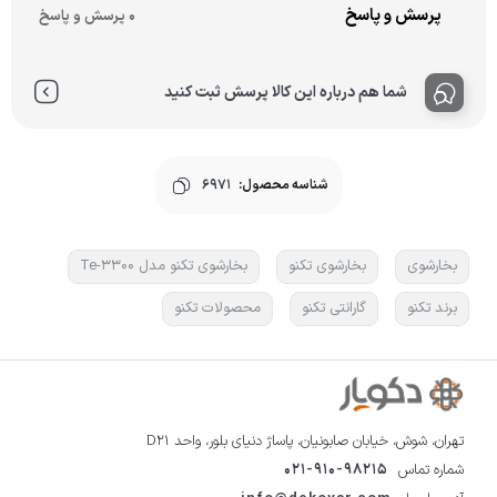
پرسش و پاسخ
0 پرسش و پاسخ
شما هم درباره این کالا پرسش ثبت کنید
شناسه محصول:
6971
بخارشوی
بخارشوی تکنو
بخارشوی تکنو مدل Te-3300
برند تکنو
گارانتی تکنو
محصولات تکنو
تهران، شوش، خیابان صابونیان، پاساژ دنیای بلور، واحد D21
شماره تماس
021-910-98215