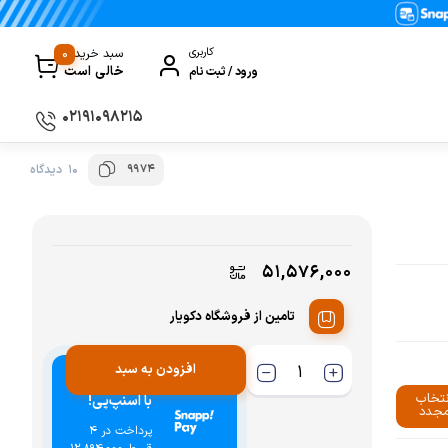
0
کاربری
سبد خرید
خالی است
ورود / ثبت نام
۰۲۱۹۱۰۹۸۲۱۵
9974
10 دیدگاه
سماور
گیری
ظروف پخت و پز
ی
ظروف سرو و پذیرایی
۵۱,۵۷۶,۰۰۰
ظروف نگهداری
تامین از فروشگاه دکویار
کتری و قوری
کلمن و فلاسک
افزودن به سبد
خرید اقساطی
نتخاب
با اسنپ‌پی!
ی و مصرفی نوشیدنی‌ساز
جدد
پرداخت در 4