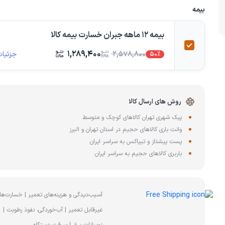
چای ساز
بیمه
وافل ساز
کتری برقی
ترازو آشپزخا
بیمه 12 ماهه جبران خسارت بیمه کالا
هات داگ پز
۱,۲۸۹,۴۰۰
جزئیات
۲,۵۷۸,۸۰۰
50%
روش های ارسال کالا
پیک شهری تهران کالاهای کوچک و متوسط
وانت باری کالاهای حجیم در استان تهران و البرز
پست پیشتاز و تیپاکس به سراسر ایران
باربری کالاهای حجیم به سراسر ایران
آسیب‌دیدگی و هزینه‌های تعمیر | خسارت‌ها
غیرقابل تعمیر | آب‌خوردگی، نفوذ رطوبت |
نوسانات برق | سرقت دستگاه