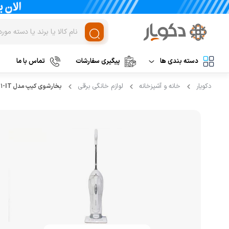
دسته بندی ها
پیگیری سفارشات
تماس با ما
دکویار
خانه و آشپزخانه
لوازم خانگی برقی
بخارشوی کیپ مدل KSC-1111-IT
لوازم برقی آشپزخانه
غذاساز و خردکن
مخلوط کن
نظافت و شستشو
خردکن
آرایشی و بهداشتی
آسیاب
تهویه، سرمایش و گرمایش
رنده برقی
برند های خارجی
میوه خشک کن
همزن
برند های ایرانی