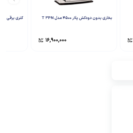
بخاری بدون دودکش پلار 4500 مدل T 3PN
کتری برقی متئو مد
۱۶,۹۰۰,۰۰۰
۵۱,۵۷۶,۰۰۰
تامین از فروشگاه دکویار