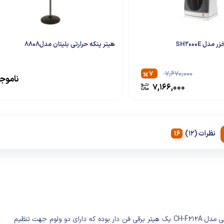
دل SH2000E
هیتر پنکه حرارتی بلیتان مدل8808
۷
۷,۶۷۰,۰۰۰
ناموج
۷,۱۶۶,۰۰۰
نظرات (12)
بخاری برقی مدل CH-F212A یک هیتر برقی فن دار بوده که دارای دو ولوم جهت تنظیم