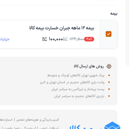
چای ساز
وافل ساز
کتری برقی
ترازو آشپزخا
بیمه
هات داگ پز
بیمه 12 ماهه جبران خسارت بیمه کالا
۱۰۰,۰۰۰
جزئیات
۱۲۴,۵۰۰
20%
روش های ارسال کالا
پیک شهری تهران کالاهای کوچک و متوسط
وانت باری کالاهای حجیم در استان تهران و البرز
پست پیشتاز و تیپاکس به سراسر ایران
باربری کالاهای حجیم به سراسر ایران
آسیب‌دیدگی و هزینه‌های تعمیر | خسارت‌ها
غیرقابل تعمیر | آب‌خوردگی، نفوذ رطوبت |