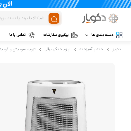
دسته بندی ها
پیگیری سفارشات
تماس با ما
دکویار
خانه و آشپزخانه
لوازم خانگی برقی
تهویه، سرمایش و گرمای
لوازم برقی آشپزخانه
غذاساز و خردکن
مخلوط کن
نظافت و شستشو
خردکن
آرایشی و بهداشتی
آسیاب
تهویه، سرمایش و گرمایش
رنده برقی
برند های خارجی
میوه خشک کن
همزن
برند های ایرانی