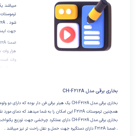
میباشد ی
جهت ایمنی
وات است و
درجه ای ک
شده و شبک
بخاری برقی مدل CH-F212A
ولوم کنت
بخاری برقی مدل CH-F212A یک هیتر برقی فن دار بوده که دارای دو ولوم جهت تنظیم میباشد یکی تنظیم حرارت در دو حالت گرمایشی و دیگری جهت تنظیم فن .
دیگر ترمو
همچنین ترموستات F212A این امکان را به شما میدهد که دمای مورد نظر شما راحت تر تنظیم شود .
حالت حداک
بخاری برقی مدل CH-F212A دارای عملکرد چرخشی جه
کند و کلی
. ضمنا F212A دارای دستگیره جهت حمل و نقل راحت تر نیز میباشد .