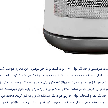
قدرت فن هیتر دو هزار وات بوده. با طراحی جمع و جور و کوچک دارای المنت سرامیکی و حداکثر توان 2000 وات است و طراحی رومیزی این بخاری مو
بتوان این وسیله را در منزل یا محیط های اداری استفاده نمود و عملکرد فن داخلی دستگاه و پایه با قابلیت گردش 60 درجه ای کمک می کند تا گر
جنس فلزی بوده و مجهز به چراغ نشانگر و پنل با دو ولوم کنترلی است که یکی از 
ها جهت خاموش و روشن کردن دستگاه و انتخاب عملکرد فن به تنهایی و با توان حرارتی در دو سطح 1200 و 2000 واتی کاربرد دارد و ولوم دیگر ترموستا
حداکثر دما و انتخاب توان حرارتی مورد نظر دستگاه شروع به گرم کردن محیط می ک
ابت و سیستم ایمنی داخلی دستگاه در صورت گرم شدن بیش از حد یا واژگون شدن