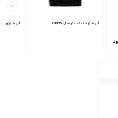
فن هیتر بلک اند دکر مدل HX230
فن هیتری رومیزی 
ود