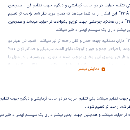
کی تنظیم حرارت در دو حالت گرمایشی و دیگری جهت تنظیم فن . همچنین
ترموستات F212A این امکان را به شما میدهد که دمای مورد نظر شما راحت تر تنظیم
شود . F212A دارای عملکرد چرخشی جهت توزیع یکنواخت تر حرارت میباشد و همچنین
 بیشتر دارای یک سیستم ایمنی داخلی میباشد .
ضمنا F212A دارای دستگیره جهت حمل و نقل راحت تر نیز میباشد . قدرت فن هیتر دو
هزار وات بوده. با طراحی جمع و جور و کوچک دارای المنت سرامیکی و حداکثر توان 2000
 طراحی رومیزی این بخاری موجب شده تا بتوان این وسیله را در منزل یا
محیط های اداری استفاده نمود و عملکرد فن داخلی دستگاه و پایه با قابلیت گردش 60
نمایش بیشتر
مک می کند تا گرمای ایجاد شده توسط المنت ها در سطح وسیع تری توزیع
ه محافظ المنت ها از جنس فلزی بوده و مجهز به چراغ نشانگر و پنل با دو
رلی است که یکی از ولوم ها جهت خاموش و روشن کردن دستگاه و انتخاب
عملکرد فن به تنهایی و با توان حرارتی در دو سطح 1200 و 2000 واتی کاربرد دارد و ولوم
ستات قابل تنظیم بوده و بدین صورت عمل می کند که پس از قرار دادن آن در
ثر دما و انتخاب توان حرارتی مورد نظر دستگاه شروع به گرم کردن محیط می
ت توزیع یکنواخت تر حرارت میباشد و همچنین جهت ایمنی بیشتر دارای یک سیستم ایمنی داخلی می
د موجود پشت بدنه نیز جهت استفاده از دستگاه بصورت گردان یا ثابت و