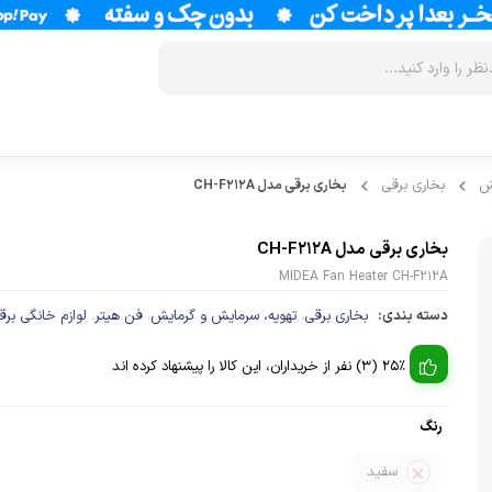
ش
بخاری برقی
بخاری برقی مدل CH-F212A
زودپز
سرخ کن
آب سردکن
آرام پز
فر
آب مرکبات 
بخاری برقی مدل CH-F212A
آون توستر
گریل
آبمیوه گیر
MIDEA Fan Heater CH-F212A
دسته بندی:
بخاری برقی
تهویه، سرمایش و گرمایش
فن هیتر
لوازم خانگی برق
،
،
،
مولتی کوکر
ماکروویو
قهوه جوش
اجاق گاز
وافل ساز
قهوه ساز
25% (3) نفر از خریداران، این کالا را پیشنهاد کرده اند
پلوپز
آسیاب قهوه
نوشیدنی ساز
رنگ
تستر نان
لوازم جانب
اسپرسو ساز
سفید
زودپز
آشپزخانه