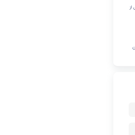
 از
ن