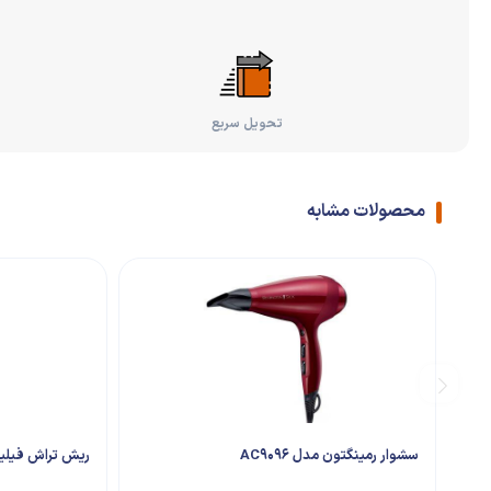
تحویل سریع
محصولات مشابه
سشوار رمینگتون مدل AC9096
ریش تراش فیلیپس مد