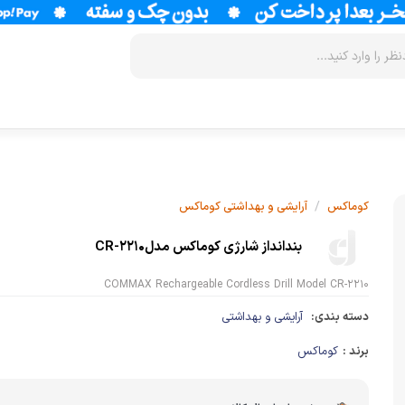
زودپز
سرخ کن
آب سردکن
آرام پز
فر
آب مرکبات 
/
کوماکس
آرایشی و بهداشتی کوماکس
آون توستر
گریل
آبمیوه گیر
بندانداز شارژی کوماکس مدلCR-2210
مولتی کوکر
ماکروویو
قهوه جوش
COMMAX Rechargeable Cordless Drill Model CR-2210
اجاق گاز
وافل ساز
قهوه ساز
دسته بندی:
آرایشی و بهداشتی
پلوپز
آسیاب قهوه
نوشیدنی ساز
برند :
کوماکس
تستر نان
لوازم جانب
اسپرسو ساز
زودپز
آشپزخانه