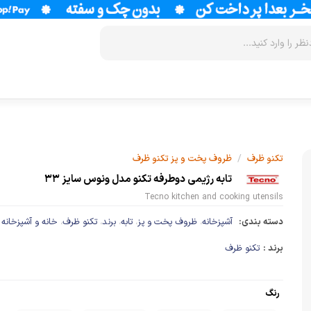
زودپز
سرخ کن
آب سردکن
آرام پز
فر
آب مرکبات 
/
تکنو ظرف
ظروف پخت و پز تکنو ظرف
آون توستر
گریل
آبمیوه گیر
تابه رژیمی دوطرفه تکنو مدل ونوس سایز 33
Tecno kitchen and cooking utensils
مولتی کوکر
ماکروویو
قهوه جوش
دسته بندی:
آشپزخانه
ظروف پخت و پز
تابه
برند
تکنو ظرف
خانه و آشپزخانه
،
،
،
،
،
اجاق گاز
وافل ساز
قهوه ساز
برند :
تکنو ظرف
پلوپز
آسیاب قهوه
نوشیدنی ساز
تستر نان
لوازم جانب
اسپرسو ساز
رنگ
زودپز
آشپزخانه