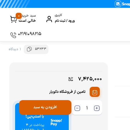
0
کاربری
سبد خرید
خالی است
ورود / ثبت نام
۰۲۱۹۱۰۹۸۲۱۵
53233
1 دیدگاه
سماور
گیری
ظروف پخت و پز
ی
ظروف سرو و پذیرایی
۷,۴۲۵,۰۰۰
ظروف نگهداری
تامین از فروشگاه دکویار
کتری و قوری
کلمن و فلاسک
افزودن به سبد
خرید اقساطی
با اسنپ‌پی!
ی و مصرفی نوشیدنی‌ساز
پرداخت در 4