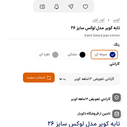
کویر
کویر کویر
تابه کویر مدل لوکس سایز 26
kavir luxury pan series
رنگ
سرمه ای
مشکی
نقره ای
گارانتی
انتخاب مجدد
گارانتی تعویض 12ماهه کویر
تامین از فروشگاه دکویار
تابه کویر مدل لوکس سایز 26