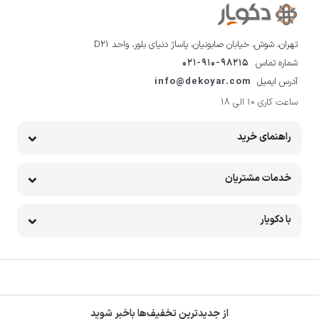
تهران، شوش، خیابان صابونیان، پاساژ دنیای بلور، واحد D21
شماره تماس
021-910-98215
آدرس ایمیل
info@dekoyar.com
ساعت کاری 10 الی 18
راهنمای خرید
خدمات مشتریان
با دکویار
از جدیدترین تخفیف‌ها باخبر شوید