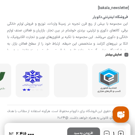
[bakala_newsletter]
فروشگاه اینترنتی دکویار
این مجموعه با بيش از ربع قرن تجربه در زمينۀ واردات، توزيع و فروش لوازم خانگی
برقی، کالاهای دکوری و تزئینی، برندی خوشنام در بين تجار، بازاريان و فعالان صنف لوازم
خانگی و دکوری می‌باشد. این مجموعه با تكيه بر فناوری‌های نوين و تجارت الكترونيک، با
اتکا بر نيروهای كارآمد و متخصص اين حيطه، ارتباط خود را از سطح فعالان بازار، به
مصرف‌كنندگان نهايی گسترش داده تا هم با قيمتی مناسبتر و منصفانه‌تر و هم با
نمایش بیشتر
خدماتی گسترده‌تر و كيفی‌تر در خدمت هموطنان عزیز در اقصی نقاط ميهنمان باشد.
لازم به ذکر است در «
فروشگاه
دکویار
» فروش حضوری صورت نمی‌گیرد و تحویل حضوری
کالا از انبار تنها در صورت ثبت سفارش قبلی از طریق سایت و انتخاب زمان، امکان پذیر
می‌باشد.
تمامی حق و حقوق اين فروشگاه برای دکووام محفوظ است. هرگونه استفاده از مطالب با هدف
اقتصادی پیگرد قانونی به همراه خواهد داشت. @2024
تعداد
۲,۴۱۶,۰۰۰
افزودن به سبد