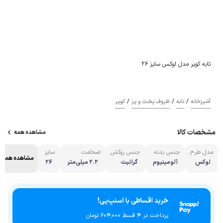
تابه کویر مدل لوکس سایز 26
/
/
/
آشپزخانه
تابه
ظروف پخت و پز
کویر
مشخصات کالا
مشاهده همه
مدل طرح
جنس بدنه
جنس روکش
ضخامت
سایز
مشاهده همه
لوکس
آلومینیوم
گرانیت
2.2 میلی‌متر
26
خرید اقساطی با اسنپ‌پی!
پرداخت در 4 قسط ۶۰۴٬۰۰۰ تومان