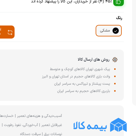
چای ساز
45% (4) نفر از خریداران، این کالا را پیشنهاد کرده اند
وافل ساز
کتری برقی
ترازو آشپزخا
رنگ
هات داگ پز
ا
مشکی
م
روش های ارسال کالا
پیک شهری تهران کالاهای کوچک و متوسط
وانت باری کالاهای حجیم در استان تهران و البرز
پست پیشتاز و تیپاکس به سراسر ایران
باربری کالاهای حجیم به سراسر ایران
آسیب‌دیدگی و هزینه‌های تعمیر | خسارت‌ها
غیرقابل تعمیر | آب‌خوردگی، نفوذ رطوبت |
نوسانات برق | سرقت دستگاه