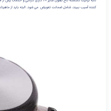
تابه گرانیت تکدسته کاج تفلون سایز 28 د
کننده آسیب ببیند، شامل ضمانت تعویض می شود. البته باید از ماهیتا