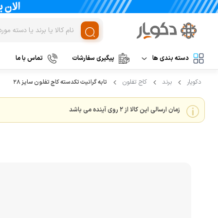
دسته بندی ها
پیگیری سفارشات
تماس با ما
دکویار
برند
کاج تفلون
تابه گرانیت تکدسته کاج تفلون سایز 28
لوازم برقی آشپزخانه
غذاساز و خردکن
مخلوط کن
نظافت و شستشو
زمان ارسالی این کالا از 2 روی آینده می باشد
خردکن
آرایشی و بهداشتی
آسیاب
تهویه، سرمایش و گرمایش
رنده برقی
برند های خارجی
میوه خشک کن
همزن
برند های ایرانی