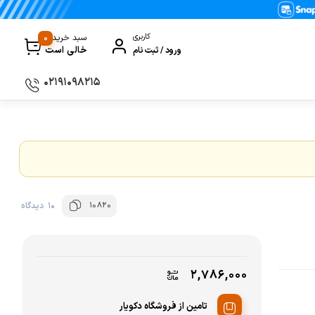
0
کاربری
سبد خرید
خالی است
ورود / ثبت نام
۰۲۱۹۱۰۹۸۲۱۵
سماور
گیری
ظروف پخت و پز
ی
ظروف سرو و پذیرایی
ظروف نگهداری
10820
10 دیدگاه
کتری و قوری
کلمن و فلاسک
۲,۷۸۶,۰۰۰
ی و مصرفی نوشیدنی‌ساز
تامین از فروشگاه دکویار