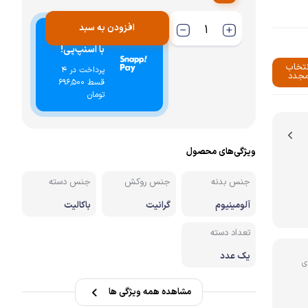
افزودن به سبد
نه
خرید اقساطی
با اسنپ‌پی!
نتخاب
پرداخت در 4
جدد
قسط ۶۹۶٬۵۰۰
تومان
ویژگی‌های محصول
جنس بدنه
جنس روکش
جنس دسته
آلومینیوم
گرانیت
باکالیت
تعداد دسته
یک عدد
ی
مشاهده همه ویژگی ها