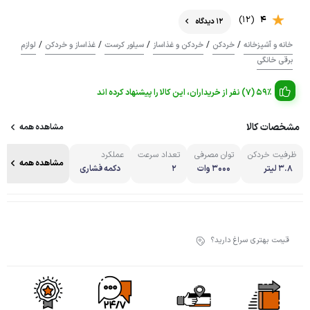
(12)
4
12 دیدگاه
/
/
/
/
/
خانه و آشپزخانه
خردکن
خردکن و غذاساز
سیلور کرست
غذاساز و خردکن
لوازم
برقی خانگی
59% (7) نفر از خریداران، این کالا را پیشنهاد کرده اند
مشخصات کالا
مشاهده همه
ظرفیت خردکن
توان مصرفی
تعداد سرعت
عملکرد
مشاهده همه
۳.۸ لیتر
۳۰۰۰ وات
۲
دکمه فشاری
قیمت بهتری سراغ دارید؟