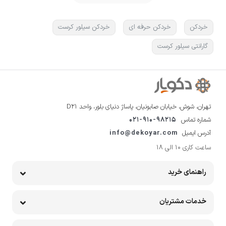
خردکن
خردکن حرفه ای
خردکن سیلور کرست
گارانتی سیلور کرست
تهران، شوش، خیابان صابونیان، پاساژ دنیای بلور، واحد D21
شماره تماس
021-910-98215
آدرس ایمیل
info@dekoyar.com
ساعت کاری 10 الی 18
راهنمای خرید
خدمات مشتریان