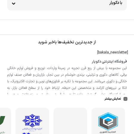
با دکویار
از جدیدترین تخفیف‌ها باخبر شوید
[bakala_newsletter]
فروشگاه اینترنتی دکویار
این مجموعه با بيش از ربع قرن تجربه در زمينۀ واردات، توزيع و فروش لوازم خانگی
برقی، کالاهای دکوری و تزئینی، برندی خوشنام در بين تجار، بازاريان و فعالان صنف لوازم
خانگی و دکوری می‌باشد. این مجموعه با تكيه بر فناوری‌های نوين و تجارت الكترونيک، با
اتکا بر نيروهای كارآمد و متخصص اين حيطه، ارتباط خود را از سطح فعالان بازار، به
مصرف‌كنندگان نهايی گسترش داده تا هم با قيمتی مناسبتر و منصفانه‌تر و هم با
نمایش بیشتر
خدماتی گسترده‌تر و كيفی‌تر در خدمت هموطنان عزیز در اقصی نقاط ميهنمان باشد.
لازم به ذکر است در «
فروشگاه
دکویار
» فروش حضوری صورت نمی‌گیرد و تحویل حضوری
کالا از انبار تنها در صورت ثبت سفارش قبلی از طریق سایت و انتخاب زمان، امکان پذیر
می‌باشد.