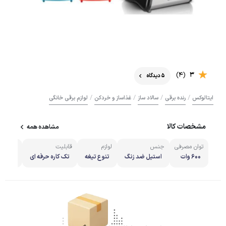
(4)
3
5 دیدگاه
/
/
/
/
ایتالوکس
رنده برقی
سالاد ساز
غذاساز و خردکن
لوازم برقی خانگی
مشخصات کالا
مشاهده همه
توان مصرفی
جنس
لوازم
قابلیت
کد
600 وات
استیل ضد زنگ
تنوع تیغه
تک کاره حرفه ای
1850