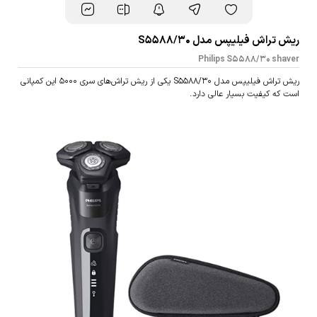
ریش تراش فیلیپس مدل S5588/30
Philips S5588/30 shaver
ریش تراش فیلیپس مدل S5588/30 یکی از ریش تراش‌های سری 5000 این کمپانی
است که کیفیت بسیار عالی دارد.