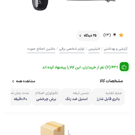
(13)
4
25 دیدگاه
/
/
/
آرایشی و بهداشتی
فیلیپس
لوازم شخصی برقی
ماشین اصلاح صورت
43% (6) نفر از خریداران، این کالا را پیشنهاد کرده اند
مشخصات کالا
مشاهده همه
منبع تغذیه
جنس تیغه
تکنولوژی اصلاح
مدت زمان شارژ کامل
باتری قابل شارژ
استیل ضد زنگ
برش چرخشی
60 دقیقه