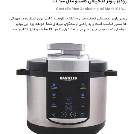
زودپز پلوپز دیجیتالی کاستلو مدل CL900
Castello Rice Cooker digital Model CL900
زودپز پلوپز دیجیتالی کاستلو مدل CL900 با ظرفیت 6 لیتر برای استفاده در مهمانی
ها بسیار مناسب است و به راحتی پاسخگوی نیازهای شما خواهد بود.این زودپز
حرفه ای که به نوعی پلوپز هم می باشد دارای تایمر 24 ساعته و قابل تنظیم است.