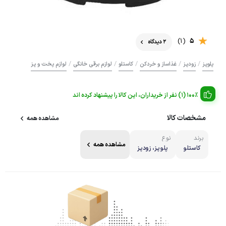
(1)
5
2 دیدگاه
/
/
/
/
/
پلوپز
زودپز
غذاساز و خردکن
کاستلو
لوازم برقی خانگی
لوازم پخت و پز
100% (1) نفر از خریداران، این کالا را پیشنهاد کرده اند
مشخصات کالا
مشاهده همه
برند
نوع
مشاهده همه
کاستلو
پلوپز، زودپز