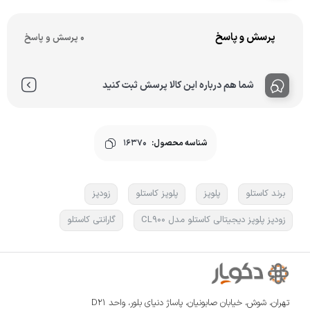
پرسش و پاسخ
0 پرسش و پاسخ
شما هم درباره این کالا پرسش ثبت کنید
شناسه محصول:
16370
برند کاستلو
پلوپز
پلوپز کاستلو
زودپز
زودپز پلوپز دیجیتالی کاستلو مدل CL900
گارانتی کاستلو
تهران، شوش، خیابان صابونیان، پاساژ دنیای بلور، واحد D21