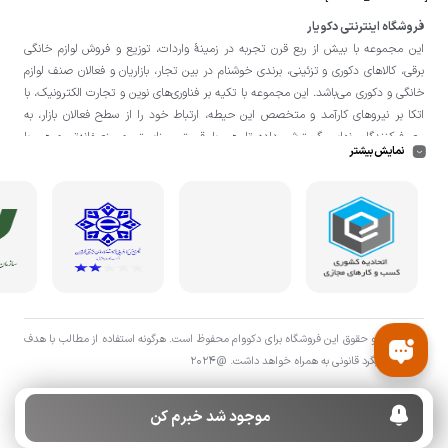
فروشگاه اینترنتی دکویار
این مجموعه با بيش از ربع قرن تجربه در زمينۀ واردات، توزيع و فروش لوازم خانگی
برقی، کالاهای دکوری و تزئینی، برندی خوشنام در بين تجار، بازاريان و فعالان صنف لوازم
خانگی و دکوری می‌باشد. این مجموعه با تكيه بر فناوری‌های نوين و تجارت الكترونيک، با
اتکا بر نيروهای كارآمد و متخصص اين حيطه، ارتباط خود را از سطح فعالان بازار، به
مصرف‌كنندگان نهايی گسترش داده تا هم با قيمتی مناسبتر و منصفانه‌تر و هم با
نمایش بیشتر
خدماتی گسترده‌تر و كيفی‌تر در خدمت هموطنان عزیز در اقصی نقاط ميهنمان باشد.
لازم به ذکر است در «
فروشگاه
دکویار
» فروش حضوری صورت نمی‌گیرد و تحویل حضوری
کالا از انبار تنها در صورت ثبت سفارش قبلی از طریق سایت و انتخاب زمان، امکان پذیر
می‌باشد.
تمامی حق و حقوق اين فروشگاه برای دکووام محفوظ است. هرگونه استفاده از مطالب با هدف
اقتصادی پیگرد قانونی به همراه خواهد داشت. @2024
موجود شد خبرم کن