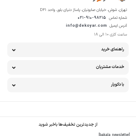
تهران، شوش، خیابان صابونیان، پاساژ دنیای بلور، واحد D21
شماره تماس
021-910-98215
آدرس ایمیل
info@dekoyar.com
ساعت کاری 10 الی 18
راهنمای خرید
خدمات مشتریان
با دکویار
از جدیدترین تخفیف‌ها باخبر شوید
[bakala_newsletter]