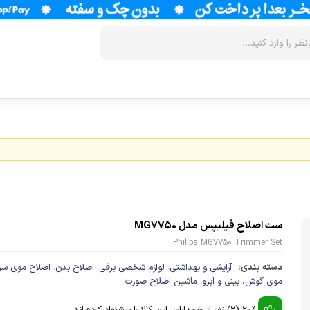
زودپز
سرخ کن
آب سردکن
آرام پز
فر
آب مرکبات 
آون توستر
گریل
آبمیوه گیر
مولتی کوکر
ماکروویو
قهوه جوش
ست اصلاح فیلیپس مدل MG7750
اجاق گاز
وافل ساز
قهوه ساز
Philips MG7750 Trimmer Set
پلوپز
آسیاب قهوه
نوشیدنی ساز
دسته بندی:
آرایشی و بهداشتی
لوازم شخصی برقی
اصلاح بدن
اصلاح موی سر
،
،
،
تستر نان
لوازم جانب
موی گوش، بینی و ابرو
ماشین اصلاح صورت
،
اسپرسو ساز
زودپز
آشپزخانه