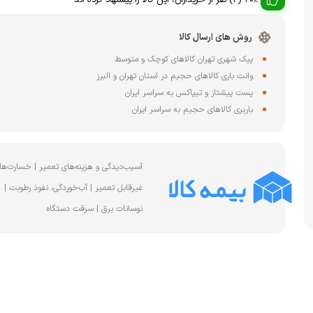
20% (2) نفر از خریداران، این کالا را پیشنهاد کرده اند
چای ساز
وافل ساز
کتری برقی
ترازو آشپزخا
روش های ارسال کالا
هات داگ پز
پیک شهری تهران کالاهای کوچک و متوسط
وانت باری کالاهای حجیم در استان تهران و البرز
پست پیشتاز و تیپاکس به سراسر ایران
باربری کالاهای حجیم به سراسر ایران
آسیب‌دیدگی و هزینه‌های تعمیر | خسارت‌ها
غیرقابل تعمیر | آب‌خوردگی، نفوذ رطوبت |
نوسانات برق | سرقت دستگاه