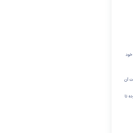
 خود
ت آن
ه تا