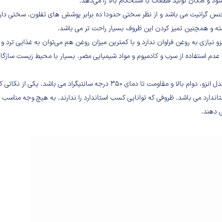
 و امکان تولید قطعات با استحکام بالا را می‌دهد.
 7 پارچه فورته مدل انزو از جنس گرانیت می باشد و از نظر سختی حدودا ده برابر پوشش های تفلون، سختی دار
ته و همچنین تمیز کردن این ظروف بسیار راحت تر می باشد.
ر سرویس پخت و پز 7 پارچه فورته مدل انزو نیازی به روغن فراوان ندارد و با کمترین میزان روغن هم می‌توان به غذایی ترد 
 استفاده از سرب و کادمیوم و مواد شیمیایی مضر، بسیار با محیط زیست سازگار
ویژگی منحصر به فرد پوشش گرانیتی سرویس پخت و پز 7 پارچه فورته مدل انزو، دوام بالا و مقاومت تا دمای 350 درجه سانتیگراد می باشد. یکی ا
ندارد می باشد. ظروفی که توانایی کسب استاندارد را ندارند، به هیچ وجه مناسب 
 دهند.