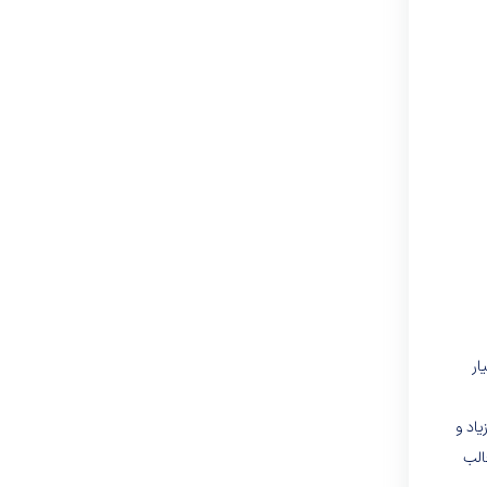
ار
یاد و
الب