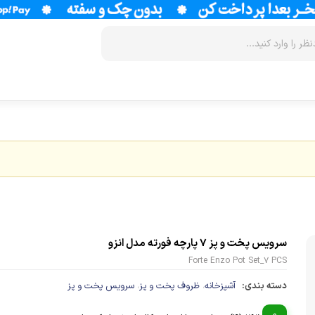
زودپز
سرخ کن
آب سردکن
آرام پز
فر
آب مرکبات 
آون توستر
گریل
آبمیوه گیر
مولتی کوکر
ماکروویو
قهوه جوش
اجاق گاز
وافل ساز
قهوه ساز
سرویس پخت و پز 7 پارچه فورته مدل انزو
پلوپز
آسیاب قهوه
نوشیدنی ساز
Forte Enzo Pot Set_7 PCS
تستر نان
لوازم جانب
دسته بندی:
آشپزخانه
ظروف پخت و پز
سرویس پخت و پز
،
،
اسپرسو ساز
زودپز
آشپزخانه