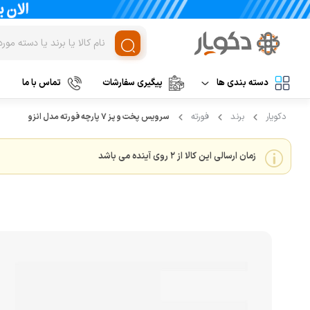
دسته بندی ها
پیگیری سفارشات
تماس با ما
دکویار
برند
فورته
سرویس پخت و پز 7 پارچه فورته مدل انزو
لوازم برقی آشپزخانه
غذاساز و خردکن
مخلوط کن
نظافت و شستشو
زمان ارسالی این کالا از 2 روی آینده می باشد
خردکن
آرایشی و بهداشتی
آسیاب
تهویه، سرمایش و گرمایش
رنده برقی
برند های خارجی
میوه خشک کن
همزن
برند های ایرانی