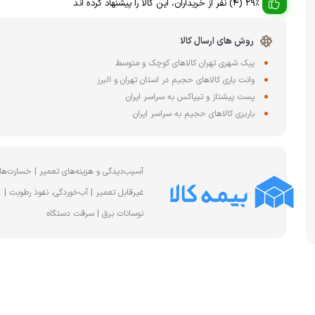
چای ساز
29% (4) نفر از خریداران، این کالا را پیشنهاد کرده اند
وافل ساز
کتری برقی
ترازو آشپزخا
روش های ارسال کالا
هات داگ پز
پیک شهری تهران کالاهای کوچک و متوسط
وانت باری کالاهای حجیم در استان تهران و البرز
پست پیشتاز و تیپاکس به سراسر ایران
باربری کالاهای حجیم به سراسر ایران
آسیب‌دیدگی و هزینه‌های تعمیر | خسارت‌ها
غیرقابل تعمیر | آب‌خوردگی، نفوذ رطوبت |
نوسانات برق | سرقت دستگاه