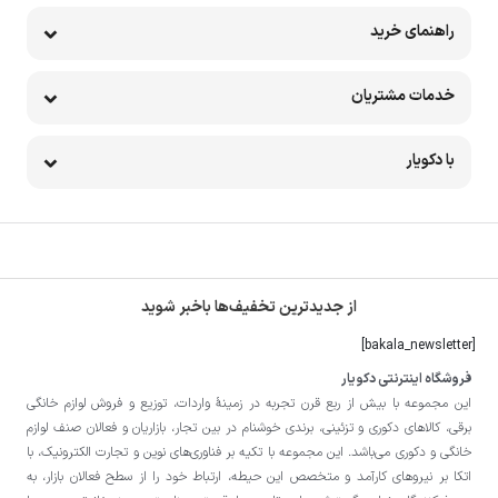
راهنمای خرید
خدمات مشتریان
با دکویار
از جدیدترین تخفیف‌ها باخبر شوید
[bakala_newsletter]
فروشگاه اینترنتی دکویار
این مجموعه با بيش از ربع قرن تجربه در زمينۀ واردات، توزيع و فروش لوازم خانگی
برقی، کالاهای دکوری و تزئینی، برندی خوشنام در بين تجار، بازاريان و فعالان صنف لوازم
خانگی و دکوری می‌باشد. این مجموعه با تكيه بر فناوری‌های نوين و تجارت الكترونيک، با
اتکا بر نيروهای كارآمد و متخصص اين حيطه، ارتباط خود را از سطح فعالان بازار، به