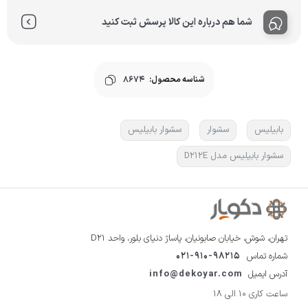
شما هم درباره این کالا پرسش ثبت کنید
شناسه محصول:
8674
بابیلیس
سشوار
سشوار بابیلیس
سشوار بابیلیس مدل D212E
تهران، شوش، خیابان صابونیان، پاساژ دنیای بلور، واحد D21
شماره تماس
021-910-98215
آدرس ایمیل
info@dekoyar.com
ساعت کاری 10 الی 18