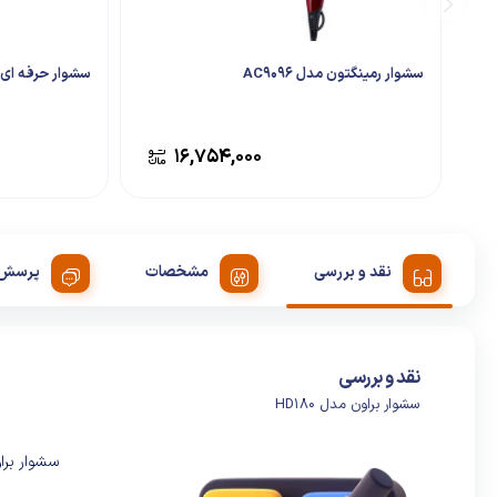
سشوار رمینگتون مدل AC9096
سشوار حرفه ای رونا
۱۶,۷۵۴,۰۰۰
نقد و بررسی
مشخصات
پرسش 
نقد و بررسی
سشوار براون مدل HD180
سشوار براون مدل HD180 دارای توا