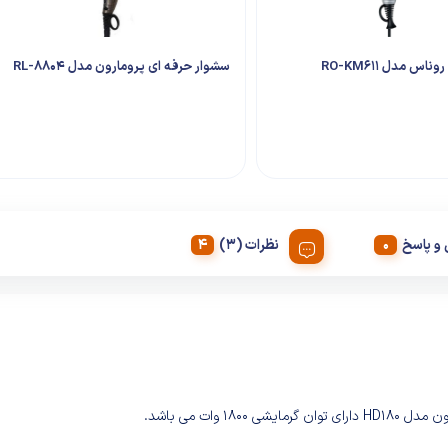
س مدل RO-KM611
سشوار حرفه ای پرومارون مدل RL-8804
و پاسخ
نظرات (3)
ن گرمایشی ۱۸۰۰ وات می باشد.