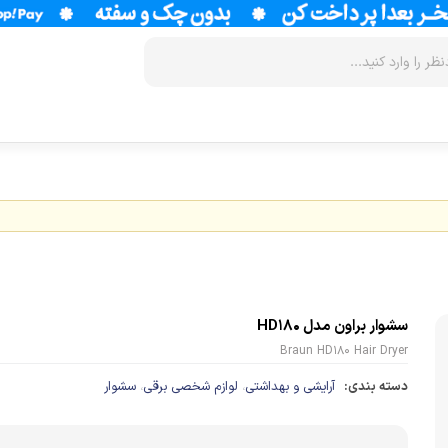
زودپز
سرخ کن
آب سردکن
آرام پز
فر
آب مرکبات 
آون توستر
گریل
آبمیوه گیر
مولتی کوکر
ماکروویو
قهوه جوش
سشوار براون مدل HD180
اجاق گاز
وافل ساز
قهوه ساز
Braun HD180 Hair Dryer
پلوپز
آسیاب قهوه
نوشیدنی ساز
دسته بندی:
آرایشی و بهداشتی
لوازم شخصی برقی
سشوار
،
،
تستر نان
لوازم جانب
اسپرسو ساز
زودپز
آشپزخانه