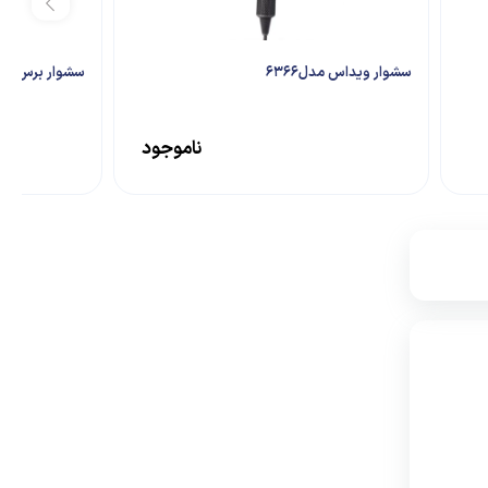
سشوار ویداس مدل6366
سشوار برس دار چ
ناموجود